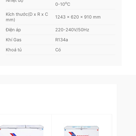
Nhiệt độ
o
0-10
C
Kích thước(D x R x C
1243 x 620 x 910 mm
mm)
Điện áp
220-240V/50Hz
Khí Gas
R134a
Khoá tủ
Có