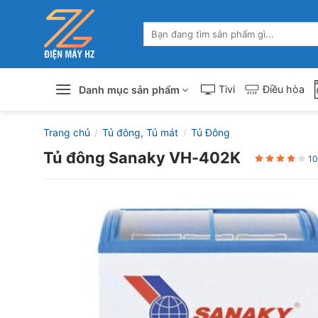
Skip
to
Tìm
content
kiếm:
Tivi
Điều hòa
Danh mục sản phẩm
Trang chủ
Tủ đông, Tủ mát
Tủ Đông
/
/
Tủ đông Sanaky VH-402K
10