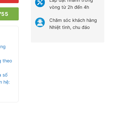
Lắp đặt nhanh trong
vòng từ 2h đến 4h
755
Chăm sóc khách hàng
Nhiệt tình, chu đáo
ợng
g theo
a số
n hệ: