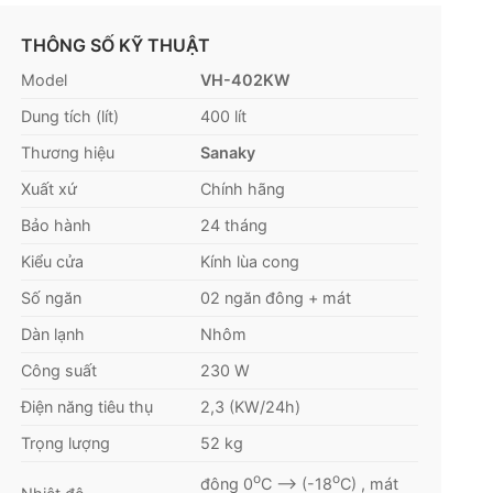
THÔNG SỐ KỸ THUẬT
Model
VH-402KW
Dung tích (lít)
400 lít
Thương hiệu
Sanaky
Xuất xứ
Chính hãng
Bảo hành
24 tháng
Kiểu cửa
Kính lùa cong
Số ngăn
02 ngăn đông + mát
Dàn lạnh
Nhôm
Công suất
230 W
Điện năng tiêu thụ
2,3 (KW/24h)
Trọng lượng
52 kg
o
o
đông 0
C –> (-18
C) , mát