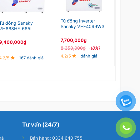
Tủ đông Inverter
Tủ đông Sanaky
Tủ đông 
Sanaky VH-4099W3
VH668HY 665L
Sanaky
7,700,000
₫
9,400,000
₫
7,000,
8,350,000
₫
-(8%)
8,700,0
4.2/5
đánh giá
4.2/5
167 đánh giá
4.2/5
Tư vấn (24/7)
rả
Bán hàng: 0334 640 755