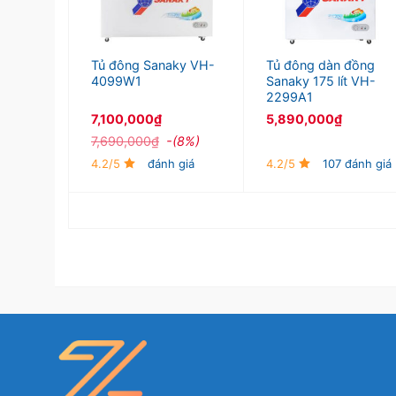
ky
Tủ đông Sanaky VH-
Tủ đông dàn đồng
ít VH-
4099W1
Sanaky 175 lít VH-
2299A1
7,100,000
₫
5,890,000
₫
(8%)
7,690,000
₫
-(8%)
 giá
4.2/5
đánh giá
4.2/5
107 đánh giá