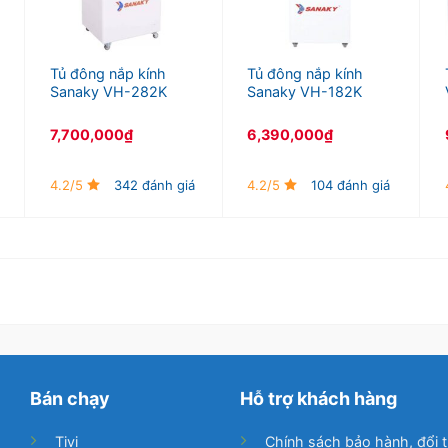
Tủ đông nắp kính
Tủ đông nắp kính
Sanaky VH-282K
Sanaky VH-182K
7,700,000
₫
6,390,000
₫
4.2/5
342 đánh giá
4.2/5
104 đánh giá
Bán chạy
Hỗ trợ khách hàng
Tivi
Chính sách bảo hành, đổi t