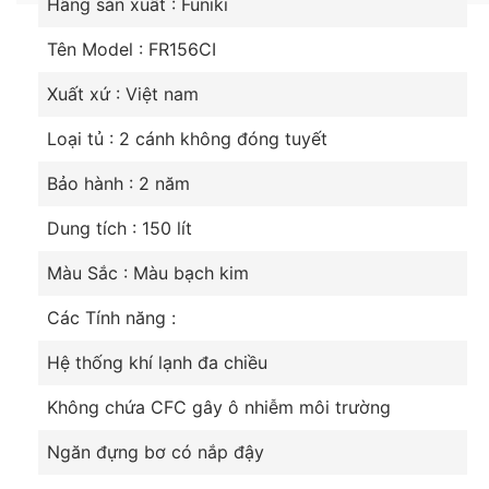
Ngăn đựng rau quả Giữ ẩm cao: giữ cho rau và
Hãng sản xuất : Funiki
trái cây tươi lau hơn.
Tên Model : FR156CI
Chân đế nhựa giữ cho tủ lạnh tránh bị ẩm do môi
Xuất xứ : Việt nam
trường thời tiết.
Hệ thống khử mùi và diệt khuẩn HYBRID
Loại tủ : 2 cánh không đóng tuyết
PLASMA: sử dụng lưới lọc dạng tổ ong nhằm
Bảo hành : 2 năm
khử mùi khó chịu của thực phẩm sinh ra ,trong
hệ thống này có các ion âm diệt vi khuẩn giúp
Dung tích : 150 lít
luồng không khí trong tủ lạnh trở nên tinh khiết.
Màu Sắc : Màu bạch kim
Các Tính năng :
Hệ thống khí lạnh đa chiều
Không chứa CFC gây ô nhiễm môi trường
Ngăn đựng bơ có nắp đậy