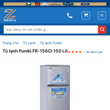
Skip
to
content
Tìm
kiếm:
Trang chủ
Tủ Lạnh
Tủ lạnh Funiki
/
/
Tủ lạnh Funiki FR-156CI 150 Lít
84 đánh giá