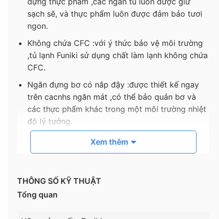
đựng thực phẩm ,các ngăn tủ luôn được giữ
sạch sẽ, và thực phẩm luôn được đảm bảo tươi
ngon.
Không chứa CFC :với ý thức bảo vệ môi trường
,tủ lạnh Funiki sử dụng chất làm lạnh không chứa
CFC.
Ngăn đựng bơ có nắp đậy :được thiết kế ngay
trên cacnhs ngăn mát ,có thể bảo quản bơ và
các thực phẩm khác trong một môi trường nhiệt
độ lý tưởng.
Khay đá thông minh: chỉ cần 1 động tác xoay
Xem thêm
nhẹ là có thể dễ dàng lấy đá ra mà không cần
rút khay ra khỏi tủ.
Ngăn bảo quản thực Phẩm tươi sống:thiết kế
THÔNG SỐ KỸ THUẬT
đặc biệt giữ cho thit cá đươc giữ lâu hơn , ngon
Tổng quan
hơn.