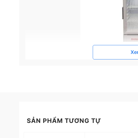
Xe
Đặc điểm nổi bật của tủ má
Thiết kế 2 cánh kính trên dưới tiện dụng.
Vừa bảo quản vừa trưng bày sản phẩm, hàng
Kính hai lớp chịu lực.
Hệ thống sưởi kính hiện đại.
SẢN PHẨM TƯƠNG TỰ
Lớp thành tủ dày giữ nhiệt.
Có 3 Kệ để sản phẩm có thể di chuyển vị trí.