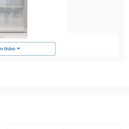
m thêm
t Sanaky VH-258W3
 hóa.