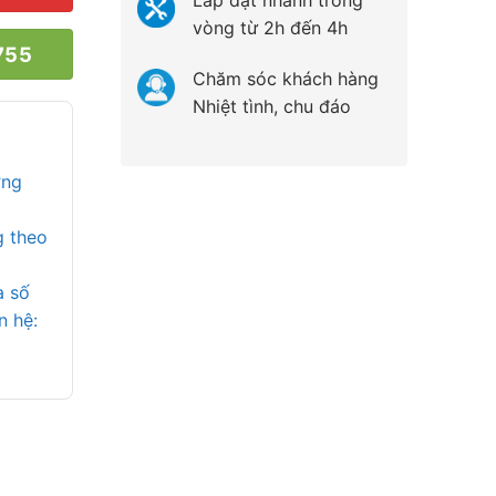
Lắp đặt nhanh trong
vòng từ 2h đến 4h
755
Chăm sóc khách hàng
Nhiệt tình, chu đáo
ợng
g theo
a số
n hệ: