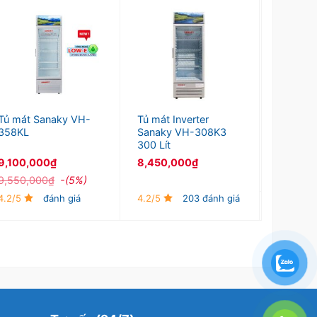
Tủ mát 
SANAKY
Tủ mát Sanaky VH-
Tủ mát Inverter
358KL
Sanaky VH-308K3
9,250,
300 Lít
9,100,000
₫
8,450,000
₫
4.2/5
9,550,000
₫
-(5%)
4.2/5
đánh giá
4.2/5
203 đánh giá