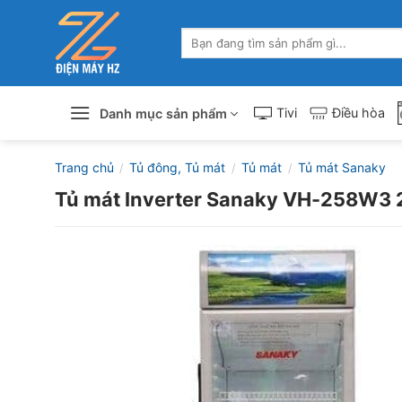
Skip
to
Tìm
content
kiếm:
Tivi
Điều hòa
Danh mục sản phẩm
Trang chủ
Tủ đông, Tủ mát
Tủ mát
Tủ mát Sanaky
/
/
/
Tủ mát Inverter Sanaky VH-258W3 2