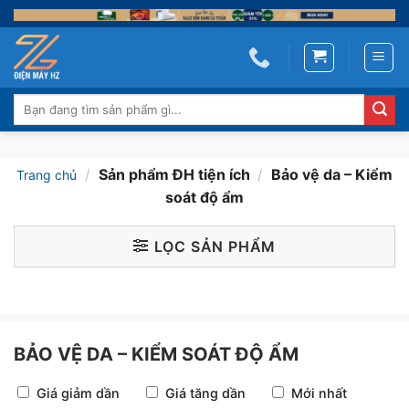
Skip
to
content
Tìm
kiếm:
/
Sản phẩm ĐH tiện ích
/
Bảo vệ da – Kiểm
Trang chủ
soát độ ẩm
LỌC SẢN PHẨM
BẢO VỆ DA – KIỂM SOÁT ĐỘ ẨM
Giá giảm dần
Giá tăng dần
Mới nhất