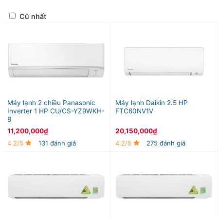
Cũ nhất
Máy lạnh 2 chiều Panasonic
Máy lạnh Daikin 2.5 HP
Inverter 1 HP CU/CS-YZ9WKH-
FTC60NV1V
8
11,200,000
₫
20,150,000
₫
4.2/5
131 đánh giá
4.2/5
275 đánh giá