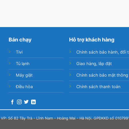
Bán chạy
Hỗ trợ khách hàng
Tivi
Chính sách bảo hành, đổi t
Tủ lạnh
Giao hàng, lắp đặt
Máy giặt
Chính sách bảo mật thông 
Điều hòa
Chính sách thanh toán
ỉ VP: Số 82 Tây Trà - Lĩnh Nam - Hoàng Mai - Hà Nội. GPĐKKD số 010799