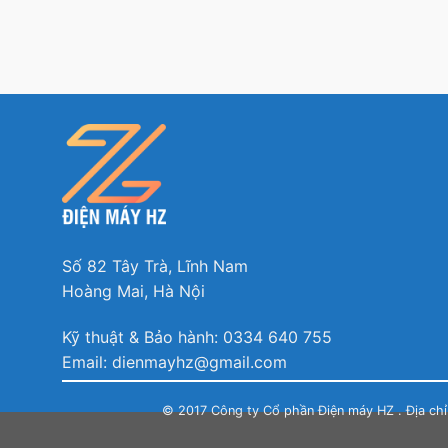
Số 82 Tây Trà, Lĩnh Nam
Hoàng Mai, Hà Nội
Kỹ thuật & Bảo hành: 0334 640 755
Email: dienmayhz@gmail.com
© 2017 Công ty Cổ phần Điện máy HZ . Địa ch