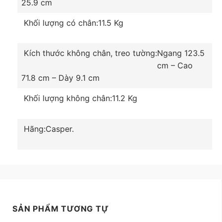
25.9 cm
Khối lượng có chân:
11.5 Kg
Kích thước không chân, treo tường:
Ngang 123.5
Đa dạng các cổng kết nối
cm – Cao
71.8 cm – Dày 9.1 cm
Khối lượng không chân:
11.2 Kg
Hãng:
Casper.
*Hình ảnh chỉ mang tính chất minh hoạ sản phẩm
SẢN PHẨM TƯƠNG TỰ
Với thiết kế màn hình vô cực sang trọng, kết hợp