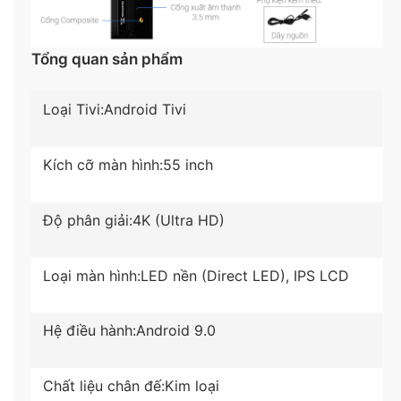
4K HDR với khả năng tái tạo, tăng cường độ tương
phản giữa vùng sáng và khoảng tối trong khung
hình đem đến cho bạn trải nghiệm xem tivi với hình
Tổng quan sản phẩm
ảnh có màu sắc rực rỡ, chi tiết.
Loại Tivi:
Android Tivi
Kích cỡ màn hình:
55 inch
Độ phân giải:
4K (Ultra HD)
Loại màn hình:
LED nền (Direct LED), IPS LCD
Thưởng thức hình ảnh trên màn hình có độ sáng
Hệ điều hành:
Android 9.0
cao nhờ công nghệ Super Brightness
Tivi sử dụng công nghệ Super Brightness mang đến
Chất liệu chân đế:
Kim loại
độ sáng cao kết hợp cùng tấm nền IPS, giúp màu