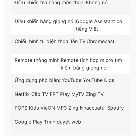
Điều khiển tivi bằng điện thoại:
Không có
Dolby Audio giả lập âm thanh vòm, phát ra từ nhiều
hướng cùng với tổng công suất 2 loa 20W mang lại
trải nghiệm âm thanh vô cùng sống động và mạnh
Điều khiển bằng giọng nói:
Google Assistant có
mẽ.
tiếng Việt
Chiếu hình từ điện thoại lên TV:
Chromecast
Remote thông minh:
Remote tích hợp micro tìm
kiếm bằng giọng nói
Ứng dụng phổ biến:
YouTube
YouTube Kids
Netflix
Clip TV
FPT Play
MyTV
Zing TV
POPS Kids
VieON
MP3 Zing
Nhaccuatui
Spotify
Giao diện dễ dùng, kho ứng dụng phong phú với
Google Play
Trình duyệt web
hệ điều hành Android 9.0
Tivi Casper chạy hệ điều hành Android 9.0 thân