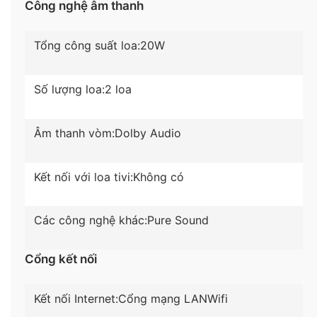
Công nghệ âm thanh
thiện, dễ dùng. Cùng với kho ứng dụng vô cùng
phong phú: YouTube, Google Play, Netflix, Clip TV,
FPT Play, Zing TV, Spotify, Nhaccuatui,… đáp ứng
Tổng công suất loa:
20W
đa dạng nhu cầu giải trí của các thành viên trong
gia đình.
Số lượng loa:
2 loa
Âm thanh vòm:
Dolby Audio
Kết nối với loa tivi:
Không có
Các công nghệ khác:
Pure Sound
Cổng kết nối
Tìm kiếm, điều khiển bằng giọng nói tiếng Việt dễ
Kết nối Internet:
Cổng mạng LAN
Wifi
dàng với trợ lý ảo Google Assistant và remote