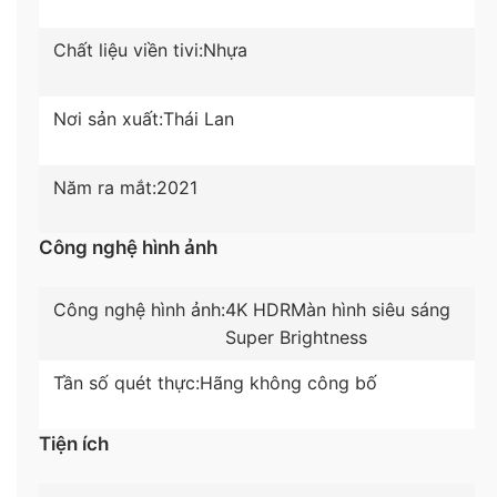
sắc hình ảnh rõ nét từ mọi góc nhìn rộng đến 178.
Chất liệu viền tivi:
Nhựa
Tuổi thọ tấm nền cao, giúp người dùng có trải
nghiệm xem tivi ấn tượng trong thời gian dài.
Nơi sản xuất:
Thái Lan
Năm ra mắt:
2021
Công nghệ hình ảnh
Công nghệ hình ảnh:
4K HDR
Màn hình siêu sáng
Super Brightness
Tần số quét thực:
Hãng không công bố
Đắm chìm với âm thanh vòm giả lập sống động
cùng công nghệ Dolby Audio
Tiện ích
Smart tivi được trang bị công nghệ âm thanh Pure
Sound – chuẩn âm thanh tinh khiết kết hợp cùng