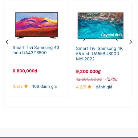
với các công nghệ âm thanh hình ảnh hiện đại.
Smart Tivi Casper 4K 55 inch 55UG6100 sẽ là sự
lựa chọn hợp lý cho những ai cần các tác vụ giải trí
cơ bản như xem phim, xem truyền hình.
Smart Tivi Samsung 43
Smart Tivi Samsung 4K
inch UA43T6500
55 inch UA55BU8000
Mới 2022
6,800,000
₫
9,200,000
₫
12,600,000
₫
-(27%)
4.2/5
106 đánh giá
4.2/5
đánh giá