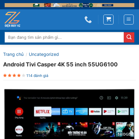
Skip
to
content
Tìm
kiếm:
Trang chủ
Uncategorized
/
Android Tivi Casper 4K 55 inch 55UG6100
114 đánh giá