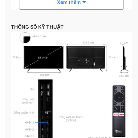
Xem thêm
THÔNG SỐ KỸ THUẬT
Hình ảnh hiển thị sắc nét gấp 4 lần Full HD nhờ độ
phân giải Ultra HD 4K
Tái tạo màu sắc rực rỡ với công nghệ 4K HDR
Chiếc
tivi Casper
được trang bị công nghệ hiển thị