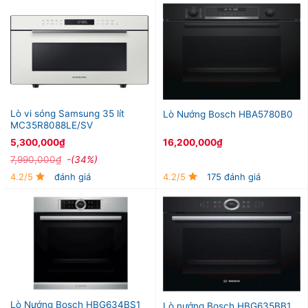
Lò vi sóng Samsung 35 lít
Lò Nướng Bosch HBA5780B0
MC35R8088LE/SV
5,300,000
₫
16,200,000
₫
7,990,000
₫
-(34%)
4.2/5
đánh giá
4.2/5
175 đánh giá
Lò Nướng Bosch HBG634BS1
Lò nướng Bosch HBG635BB1