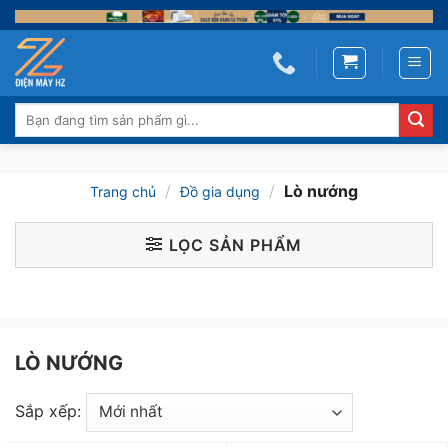
Skip
to
content
Tìm
kiếm:
/
/
Lò nướng
Trang chủ
Đồ gia dụng
LỌC SẢN PHẨM
LÒ NƯỚNG
Sắp xếp: