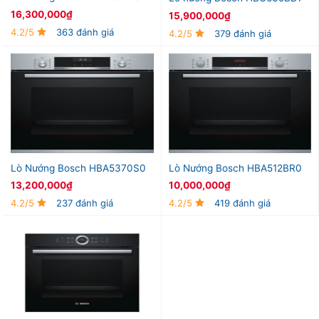
16,300,000
₫
15,900,000
₫
4.2/5
363 đánh giá
4.2/5
379 đánh giá
Lò Nướng Bosch HBA5370S0
Lò Nướng Bosch HBA512BR0
13,200,000
₫
10,000,000
₫
4.2/5
237 đánh giá
4.2/5
419 đánh giá