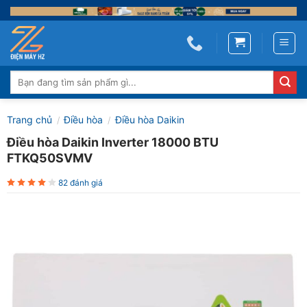
Skip
to
content
Tìm
kiếm:
Trang chủ
Điều hòa
Điều hòa Daikin
/
/
Điều hòa Daikin Inverter 18000 BTU
FTKQ50SVMV
82 đánh giá