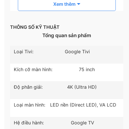
Xem thêm
THÔNG SỐ KỸ THUẬT
Tổng quan sản phẩm
Loại Tivi:
Google Tivi
Kích cỡ màn hình:
75 inch
*Hình ảnh chỉ mang tính minh hoạ sản phẩm
Công nghệ hình ảnh
Độ phân giải:
4K (Ultra HD)
– Hình ảnh 4K có độ nét gấp 4 lần Full HD.
Loại màn hình:
LED nền (Direct LED), VA LCD
– Bộ xử lý X1 4K HDR sử dụng các thuật toán cho
khả năng giảm nhiễu, giảm mờ, nâng cao độ chi tiết
để nội dung 4K hiển thị rõ nét, thu hút hơn.
Hệ điều hành:
Google TV