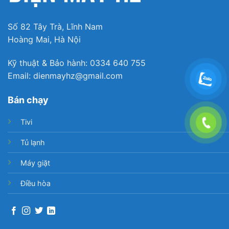
– Tính năng AirPlay 2 (iPhone) và
Chromecast
trình
chiếu được nội dung, truyền phát nhạc từ điện
thoại lên màn hình tivi để bạn trải nghiệm cùng mọi
Số 82 Tây Trà, Lĩnh Nam
người tiện lợi.
Hoàng Mai, Hà Nội
Kỹ thuật & Bảo hành: 0334 640 755
Email: dienmayhz@gmail.com
Bán chạy
Tivi
Tủ lạnh
Máy giặt
Điều hòa
*Hình ảnh chỉ mang tính minh hoạ sản phẩm
– Bravia CAM mang đến cho bạn nhiều lợi ích tuyệt