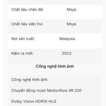
Mời bạn xem thêm: Những độ phân giải màn hình
Chất liệu chân đế:
Nhựa
phổ biến hiện nay trên tivi
Chất liệu viền tivi:
Nhựa
Nơi sản xuất:
Malaysia
Năm ra mắt:
2023
Công nghệ hình ảnh
Công nghệ hình ảnh:
*Hình ảnh chỉ mang tính minh hoạ sản phẩm
Chuyển động mượt Motionflow XR 200
– Công nghệ
Triluminos Pro
với phổ màu rộng,
Dolby Vision
HDR10
HLG
từng sắc thái màu được tái tạo tinh tế, cho bạn