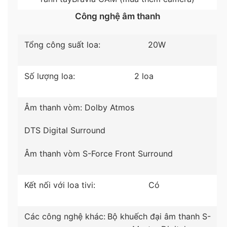
*Hình ảnh chỉ mang tính minh hoạ sản phẩm
Công nghệ âm thanh
Khám phá trải nghiệm chơi game hoàn toàn mới
với
tính năng Game Menu
giúp hỗ trợ hàng loạt
Tổng công suất loa:
20W
tính năng độc đáo như: Tâm bắn, kiểu ngắm tâm
bắn, bộ cân bằng đen,… chiến tốt mọi game và
Số lượng loa:
2 loa
giảm độ trễ khi chơi game nhờ
công nghệ Auto
Low Latency Mode (ALLM).
Âm thanh vòm:
Dolby Atmos
DTS Digital Surround
Âm thanh vòm S-Force Front Surround
Kết nối với loa tivi:
Có
Các công nghệ khác:
Bộ khuếch đại âm thanh S-