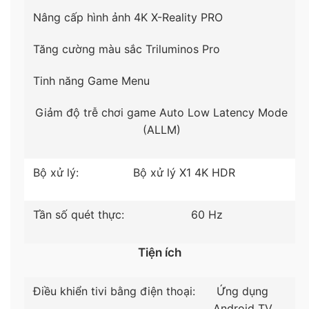
đắm chìm vào khu vườn đầy hoa rực rỡ, xem cảnh
Nâng cấp hình ảnh 4K X-Reality PRO
núi rừng tráng lệ ấn tượng.
Tăng cường màu sắc Triluminos Pro
Tinh năng Game Menu
Giảm độ trễ chơi game Auto Low Latency Mode
(ALLM)
Bộ xử lý:
Bộ xử lý X1 4K HDR
Tần số quét thực:
60 Hz
*Hình ảnh chỉ mang tính minh hoạ sản phẩm
Tiện ích
– Chuyển động mượt Motionflow XR 200
khung
hình được kiểm soát, giảm rung lắc hình ảnh, giúp
Điều khiển tivi bằng điện thoại:
Ứng dụng
hình ảnh hiển thị rõ nét ngay cả khi với những cảnh
Android TV