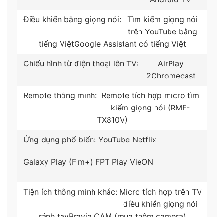
chuyển động nhanh.
Điều khiển bằng giọng nói:
Tìm kiếm giọng nói
trên YouTube bằng
– 4K X-Reality PRO nâng cao chất lượng hình ảnh từ
tiếng Việt
Google Assistant có tiếng Việt
độ phân giải HD trở lên đạt đến gần chuẩn 4K,
giúp khắc phục được tình trạng thiếu hụt nguồn nội
Chiếu hình từ điện thoại lên TV:
AirPlay
dung chất lượng 4K trên thị trường.
2Chromecast
Remote thông minh:
Remote tích hợp micro tìm
kiếm giọng nói (RMF-
TX810V)
Ứng dụng phổ biến:
YouTube
Netflix
Galaxy Play (Fim+)
FPT Play
VieON
Tiện ích thông minh khác:
Micro tích hợp trên TV
điều khiển giọng nói
rảnh tay
Bravia CAM (mua thêm camera)