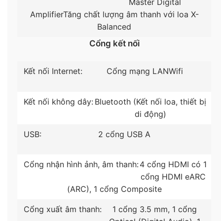
Master Digital
Amplifier
Tăng chất lượng âm thanh với loa X-
Balanced
*Hình ảnh chỉ mang tính minh hoạ sản phẩm
Cổng kết nối
Công nghệ âm thanh
– Hệ thống loa
2.0 kênh
, tổng công suất
20W
tái
Kết nối Internet:
Cổng mạng LAN
Wifi
tạo chất âm chân thật, sống động.
– Công nghệ
X-Balanced
có hình dạng loa độc đáo
Kết nối không dây:
Bluetooth (Kết nối loa, thiết bị
bổ sung vào chất lượng âm thanh tivi và độ mỏng
di động)
của thiết bị giúp tạo nên âm thanh to rõ, âm trầm
USB:
2 cổng USB A
phong phú, xem phim hành động, nghe nhạc cuốn
hút.
Cổng nhận hình ảnh, âm thanh:
4 cổng HDMI có 1
– Các công nghệ Dolby Atmos,
DTS Digital
cổng HDMI eARC
Surround
,
S-Master Digital Amplifier
,
S-Force Front
(ARC), 1 cổng Composite
Surround
kiến tạo không gian âm thanh đa chiều
bùng nổ, sinh động như âm thanh ở rạp hát.
Cổng xuất âm thanh:
1 cổng 3.5 mm, 1 cổng