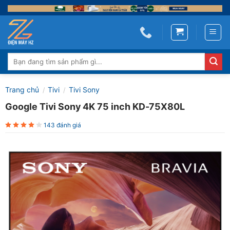
Skip
to
content
Tìm
kiếm:
Trang chủ
Tivi
Tivi Sony
/
/
Google Tivi Sony 4K 75 inch KD-75X80L
143 đánh giá