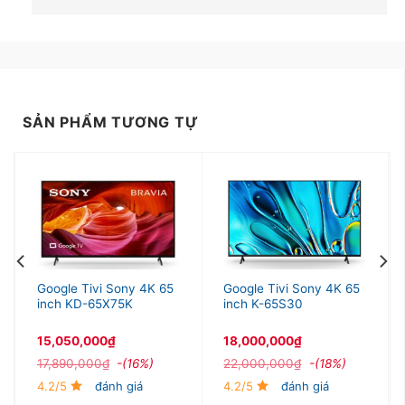
– Có các ứng dụng phổ biến như YouTube, FPT
Play, Galaxy Play (Film+), Netflix, VieON,… và
nhiều ứng dụng khác trong thư viện ứng dụng đa
dạng của hệ điều hành cho bạn tha hồ khám phá và
tận hưởng.
SẢN PHẨM TƯƠNG TỰ
Xem thêm: Cách xem phim bằng trình duyệt web
trên tivi
Google Tivi Sony 4K 65
Google Tivi Sony 4K 65
inch KD-65X75K
inch K-65S30
15,050,000
₫
18,000,000
₫
17,890,000
₫
-(16%)
22,000,000
₫
-(18%)
4.2/5
đánh giá
4.2/5
đánh giá