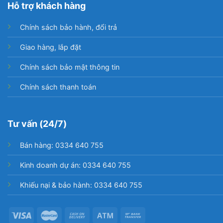
Hỗ trợ khách hàng
vời trong việc sử dụng tivi khi không cần điều khiển
từ xa, chỉ với cử chỉ đơn giản, bạn có thể tùy chỉnh
Chính sách bảo hành, đổi trả
tivi linh hoạt, gọi video cho người thân, đối tác tại
nhà qua màn hình chất lượng của tivi dễ dàng. Lưu
Giao hàng, lắp đặt
ý, sử dụng tính năng này bạn cần mua thêm
Chính sách bảo mật thông tin
camera.
Chính sách thanh toán
Tư vấn (24/7)
Bán hàng: 0334 640 755
Kinh doanh dự án: 0334 640 755
Khiếu nại & bảo hành: 0334 640 755