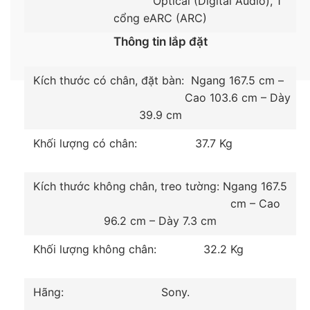
Optical (Digital Audio), 1
cổng eARC (ARC)
Thông tin lắp đặt
Kích thước có chân, đặt bàn:
Ngang 167.5 cm –
Cao 103.6 cm – Dày
39.9 cm
Khối lượng có chân:
37.7 Kg
Kích thước không chân, treo tường:
Ngang 167.5
cm – Cao
*Hình ảnh chỉ mang tính minh hoạ sản phẩm
96.2 cm – Dày 7.3 cm
Hệ điều hành
Khối lượng không chân:
32.2 Kg
– Giao diện hệ điều hành
Google TV
thiết kế trực
quan, dễ dàng tìm kiếm, truy cập vào các nội dung
Hãng:
Sony.
mà bạn quan tâm.