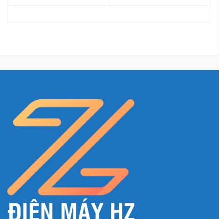
*Hình ảnh chỉ mang tính minh hoạ sản phẩm
Tiện ích
– Cùng với trợ lý ảo
Google Assistant
và
micro
tích
hợp sẵn trên tivi Sony
, bạn chỉ cần nói trực tiếp
vào thiết bị là có thể tìm thấy thông tin, điều chỉnh
tivi theo cách mình muốn.
– Bên cạnh đó, Google Tivi Sony vẫn có remote có
micro để bạn điều khiển bằng giọng nói hoặc thao
tác tay theo kiểu truyền thống dễ dàng.
*Hình ảnh chỉ mang tính minh hoạ sản phẩm