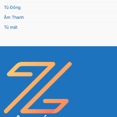
Tủ Đông
Âm Thanh
Tủ mát