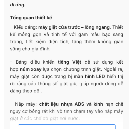
dị ứng.
Tổng quan thiết kế
– Kiểu dáng:
máy giặt cửa trước – lồng ngang
. Thiết
kế mỏng gọn và tinh tế với gam màu bạc sang
trọng, tiết kiệm diện tích, tăng thêm không gian
sống cho gia đình.
– Bảng điều khiển
tiếng Việt
dễ sử dụng kết
hợp
núm xoay
lựa chọn chương trình giặt. Ngoài ra,
máy giặt còn được trang bị
màn hình LED
hiển thị
rõ ràng các thông số giặt giũ, giúp người dùng dễ
dàng theo dõi.
– Nắp máy:
chất liệu nhựa ABS và kính
hạn chế
nguy cơ bỏng rát khi vô tình chạm tay vào nắp máy
giặt ở các chế độ giặt hơi nước.