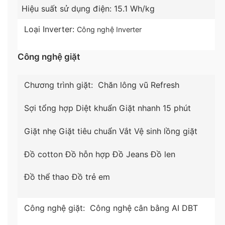
Hiệu suất sử dụng điện:
15.1 Wh/kg
Loại Inverter:
Công nghệ Inverter
Công nghệ giặt
Chương trình giặt:
Chăn lông vũ
Refresh
*Hình ảnh chỉ mang tính chất minh họa
Sợi tổng hợp
Diệt khuẩn
Giặt nhanh 15 phút
Công nghệ giặt đặc biệt
–
Giặt hơi nước
ở nhiệt độ từ
60°C đến 90°C
nhanh
Giặt nhẹ
Giặt tiêu chuẩn
Vắt
Vệ sinh lồng giặt
chóng loại bỏ các vết bẩn cứng đầu, đồng thời
giúp loại bỏ vi khuẩn và các chất gây dị ứng, an
Đồ cotton
Đồ hỗn hợp
Đồ Jeans
Đồ len
toàn cho da nhạy cảm.
Đồ thể thao
Đồ trẻ em
–
Công nghệ cân bằng AI DBT
cảm nhận chính xác
biên độ quay cùng độ lệch tâm để mang lại khả
Công nghệ giặt:
Công nghệ cân bằng AI DBT
năng tự động cân bằng khi giặt, từ đó điều chỉnh