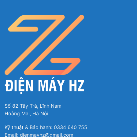
–
Hẹn giờ giặt:
giúp bạn chủ động thời gian giặt giũ
của mình, phù hợp cho những người bận rộn. Mức
hẹn giờ giặt là từ
0.5 đến 24 giờ
.
– Chỉnh nhiệt độ nước khi giặt.
– Lưu chương trình giặt yêu thích, tiết kiệm thời
gian cho lần giặt sau khi không phải tùy chỉnh lại
các thông số.
Số 82 Tây Trà, Lĩnh Nam
Hoàng Mai, Hà Nội
Kỹ thuật & Bảo hành: 0334 640 755
Email: dienmayhz@gmail.com