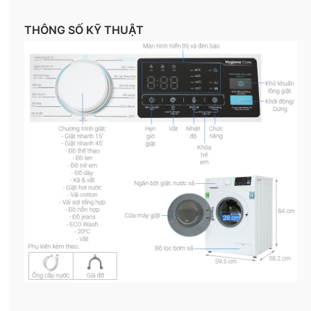
THÔNG SỐ KỸ THUẬT
*Hình ảnh chỉ mang tính chất minh họa
Khối lượng giặt và chương trình giặt
– Khối lượng giặt tối đa:
10.5 kg
, máy phù hợp sử
dụng cho nhu cầu giặt giũ của các gia đình có
đông thành viên (trên 7 người), hoặc các gia đình
có ít thành viên hơn nhưng nhu cầu giặt giũ cao, để
dồn quần áo giặt 1 lần trong tuần.
– Chương trình giặt:
tích hợp 15 chương trình
– đáp
ứng mọi nhu cầu giặt giũ từ cơ bản đến nâng cao
như: Giặt hơi nước, đồ len, đồ thể thao, sợi cotton,
sợi tổng hợp, đồ hỗn hợp, đồ trẻ em,… (xem thêm