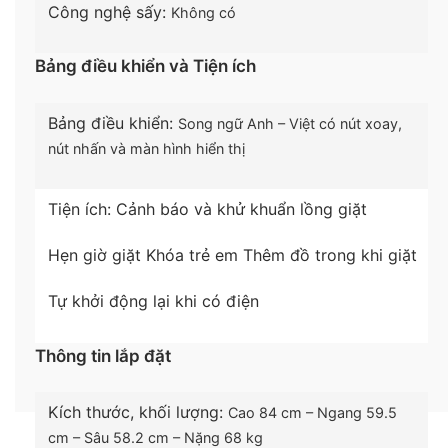
Công nghệ sấy:
Không có
Bảng điều khiển và Tiện ích
Bảng điều khiển:
Song ngữ Anh – Việt có nút xoay,
nút nhấn và màn hình hiển thị
Tiện ích:
Cảnh báo và khử khuẩn lồng giặt
Hẹn giờ giặt
Khóa trẻ em
Thêm đồ trong khi giặt
*Hình ảnh chỉ mang tính chất minh họa
Tự khởi động lại khi có điện
Tiện ích
Thông tin lắp đặt
–
Tự động cảnh báo và khử khuẩn lồng giặt
:
khi
Kích thước, khối lượng:
máy giặt hoàn thành 25 lần giặt sẽ gửi cảnh báo
Cao 84 cm – Ngang 59.5
cần vệ sinh đến người dùng và tự động vệ sinh lồng
cm – Sâu 58.2 cm – Nặng 68 kg