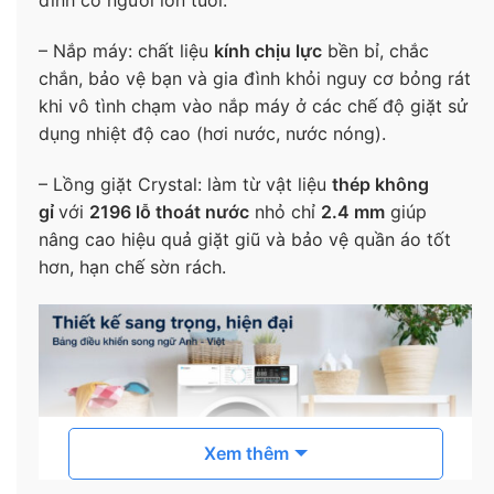
đình có người lớn tuổi.
– Nắp máy: chất liệu
kính chịu lực
bền bỉ, chắc
chắn, bảo vệ bạn và gia đình khỏi nguy cơ bỏng rát
khi vô tình chạm vào nắp máy ở các chế độ giặt sử
dụng nhiệt độ cao (hơi nước, nước nóng).
– Lồng giặt Crystal: làm từ vật liệu
thép không
gỉ
với
2196 lỗ thoát nước
nhỏ chỉ
2.4 mm
giúp
nâng cao hiệu quả giặt giũ và bảo vệ quần áo tốt
hơn, hạn chế sờn rách.
Xem thêm