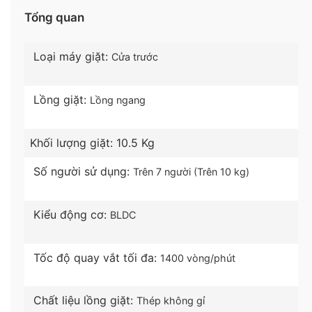
tại bảng thông số kỹ thuật). Máy sẽ có chu trình xả
Tổng quan
lâu hơn ở chương trình giặt đồ trẻ em – loại bỏ
hoàn toàn chất giặt tẩy khỏi quần áo, bảo vệ an
toàn làn da nhạy cảm của trẻ nhỏ.
Loại máy giặt:
Cửa trước
Lồng giặt:
Lồng ngang
Khối lượng giặt:
10.5 Kg
Số người sử dụng:
Trên 7 người (Trên 10 kg)
Kiểu động cơ:
BLDC
Tốc độ quay vắt tối đa:
1400 vòng/phút
*Hình ảnh chỉ mang tính chất minh họa
Chất liệu lồng giặt:
Thép không gỉ