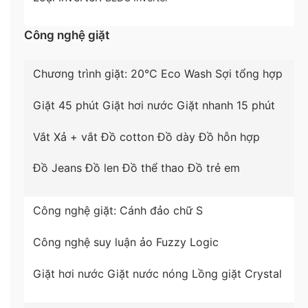
Công nghệ giặt
Chương trình giặt:
20°C
Eco Wash
Sợi tổng hợp
Giặt 45 phút
Giặt hơi nước
Giặt nhanh 15 phút
Vắt
Xả + vắt
Đồ cotton
Đồ dày
Đồ hỗn hợp
*Hình ảnh chỉ mang tính chất minh họa
Đồ Jeans
Đồ len
Đồ thể thao
Đồ trẻ em
Động cơ – Công nghệ tiết kiệm điện
– Kiểu động cơ:
động cơ không chổi than
Công nghệ giặt:
Cánh đảo chữ S
BLDC
giảm ma sát
,
tích hợp
công nghệ
Inverter
giúp máy giặt vận hành êm ái, tiết kiệm
Công nghệ suy luận ảo Fuzzy Logic
điện năng sử dụng cho gia đình.
Giặt hơi nước
Giặt nước nóng
Lồng giặt Crystal
– Nhãn năng lượng
chuẩn 5 sao
, hiệu suất sử dụng
điện là
24.52 Wh/kg.