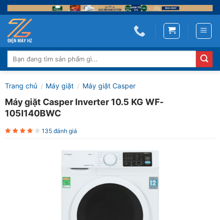
Skip
to
content
Tìm
kiếm:
Trang chủ
Máy giặt
Máy giặt Casper
/
/
Máy giặt Casper Inverter 10.5 KG WF-
105I140BWC
135 đánh giá