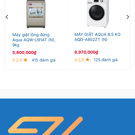
MÁY GIẶT AQUA 8.5 KG
Máy giặt lồng đứng
AQD-A852ZT (N)
Aqua AQW-U91AT (N),
9kg
6,970,000
₫
5,800,000
₫
4.2/5
125 đánh giá
4.2/5
415 đánh giá