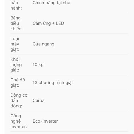
bảo
Chính hãng tại nhà
hành:
Bảng
điều
Cảm ứng + LED
khiển:
Loại
máy
Cửa ngang
giặt:
Khối
lượng
10 kg
giặt:
Chế độ
13 chương trình giặt
giặt:
*Hình ảnh chỉ mang tính chất minh họa
Động cơ
dẫn
Curoa
động:
Khối lượng giặt và chương trình
Công
– Máy giặt Electrolux này có khối lượng giặt
10 kg
,
nghệ
Eco-Inverter
phù hợp với nhu cầu giặt giũ của gia đình từ 5 – 7
Inverter:
thành viên hoặc gia đình ít thành viên hơn nhưng