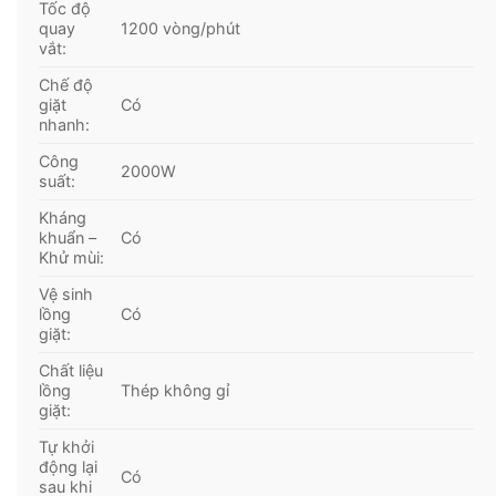
Tốc độ
nhu cầu giặt giũ hàng ngày cao.
quay
1200 vòng/phút
vắt:
– Máy tích hợp
nhiều chương trình hoạt động
nên
Chế độ
có thể bạn lựa chọn chu trình giặt phù hợp cho
giặt
Có
nhanh:
từng loại quần áo. Đặc biệt, với chương trình
giặt
nhanh đầy tải 45 phút – Full Wash 45
, bạn có thể
Công
2000W
suất:
rút ngắn thời gian giặt mà không cần giảm tải trọng
đồ nhưng vẫn đảm bảo quần áo sạch sẽ tươm tất.
Kháng
khuẩn –
Có
Khử mùi:
Vệ sinh
lồng
Có
giặt:
Chất liệu
lồng
Thép không gỉ
giặt:
Tự khởi
động lại
Có
sau khi