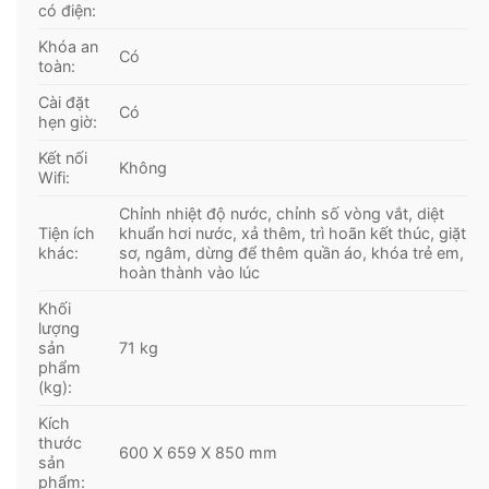
có điện:
*Hình ảnh chỉ mang tính chất minh họa
Khóa an
Có
toàn:
Công nghệ giặt đặc biệt
Cài đặt
Có
– Công nghệ giặt hơi nước Hygienic Care sử dụng
hẹn giờ:
hơi nước ở nhiệt độ cao để làm sạch vết bẩn, loại
Kết nối
Không
bỏ vi khuẩn và các tác nhân gây dị ứng như lông
Wifi:
thú, mạt bụi, phấn hoa, vi khuẩn,… bảo vệ an toàn
Chỉnh nhiệt độ nước, chỉnh số vòng vắt, diệt
cho sức khỏe của cả gia đình.
Tiện ích
khuẩn hơi nước, xả thêm, trì hoãn kết thúc, giặt
khác:
sơ, ngâm, dừng để thêm quần áo, khóa trẻ em,
hoàn thành vào lúc
Khối
lượng
sản
71 kg
phẩm
(kg):
Kích
thước
600 X 659 X 850 mm
sản
phẩm: