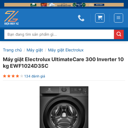
Skip
to
content
Tìm
kiếm:
Trang chủ
Máy giặt
Máy giặt Electrolux
/
/
Máy giặt Electrolux UltimateCare 300 Inverter 10
kg EWF1024D3SC
134 đánh giá