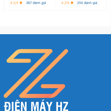
4.2/5
367 đánh giá
4.2/5
250 đánh giá
*Hình ảnh chỉ mang tính chất minh họa
Tiện ích
Máy giặt Electrolux UltimateCare 300 Inverter 10
kg EWF1024D3SC được trang bị nhiều tiện ích:
– Khi khởi động chế độ
vệ sinh lồng giặt
, máy sẽ
loại bỏ các cặn bẩn, mảng bám, xơ vải,… trên lồng
giặt do bụi hoặc bột giặt tích tụ lại, đảm bảo tuổi
thọ và độ bền cho máy.