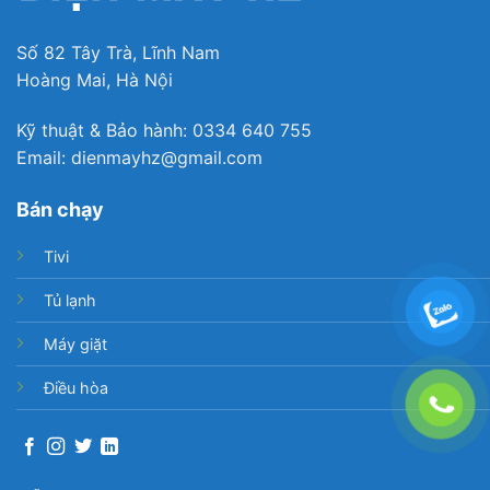
– Tiện ích khóa trẻ em, các phím chức năng sẽ tự
khóa khi bật tính năng này lên, giúp tránh tình trạng
Số 82 Tây Trà, Lĩnh Nam
trẻ thao tác trên bảng điều khiển gây nguy hiểm
Hoàng Mai, Hà Nội
không mong muốn.
Kỹ thuật & Bảo hành: 0334 640 755
– Tính năng
hẹn giờ giặt kết thúc
giúp người dùng
Email: dienmayhz@gmail.com
dễ dàng cài đặt thời gian giặt theo ý muốn, tính
năng này phù hợp với những người bận rộn. Quần
Bán chạy
áo sẽ không còn bị ám mùi ẩm hay khó chịu do để
trong lồng giặt lâu sau khi giặt mà chưa kịp phơi.
Tivi
Tủ lạnh
Máy giặt
Điều hòa