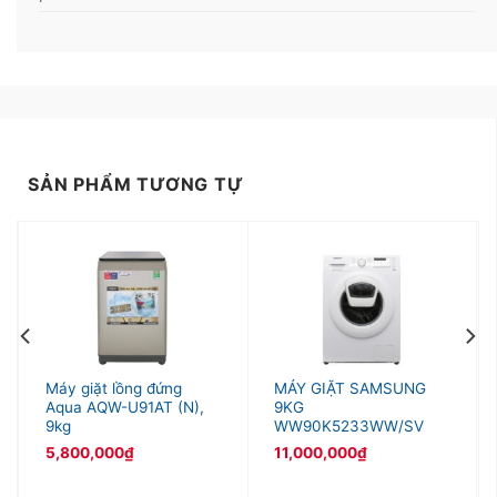
*Hình ảnh chỉ mang tính chất minh họa
Động cơ – Công nghệ tiết kiệm điện
– Máy giặt sử dụng động cơ truyền động gián
tiếp (dây Curoa) vận hành êm ái, giảm rung lắc, hạn
SẢN PHẨM TƯƠNG TỰ
chế gây tiếng ồn khi đang hoạt động.
– Máy giặt Electrolux Inverter mang đến hiệu quả
tiết kiệm điện đáng kể vì sử dụng công nghệ
EcoInverter hiện đại.
–
Nhãn năng lượng 5 sao, hiệu suất sử dụng điện
19.9 Wh/kg.
Máy giặt lồng đứng
MÁY GIẶT SAMSUNG
Aqua AQW-U91AT (N),
9KG
9kg
WW90K5233WW/SV
5,800,000
₫
11,000,000
₫