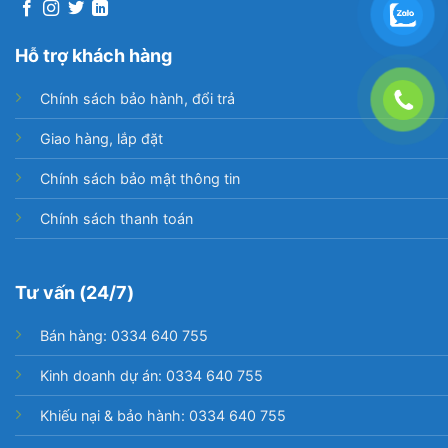
Hỗ trợ khách hàng
Chính sách bảo hành, đổi trả
Giao hàng, lắp đặt
Chính sách bảo mật thông tin
Cơ chế vận hành tự động, đa dạng
Chính sách thanh toán
tính năng
Tư vấn (24/7)
Hệ thống hẹn giờ lên đến 24h cùng chế độ cài đặt
trước độ ẩm theo yêu cầu.
Bán hàng: 0334 640 755
3 chương trình cài đặt tự động: Hút ẩm thoải mái, Sấy
Kinh doanh dự án: 0334 640 755
khô liên tục, Điều chỉnh độ ẩm theo yêu cầu.
Khiếu nại & bảo hành: 0334 640 755
Bộ nhớ lưu lại lịch sử làm việc giúp người dùng theo