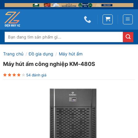
Skip
to
content
Tìm
kiếm:
Trang chủ
Đồ gia dụng
Máy hút ẩm
/
/
Máy hút ẩm công nghiệp KM-480S
54 đánh giá