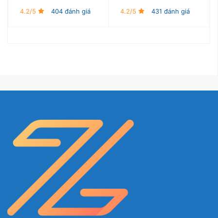
4.2/5
404 đánh giá
4.2/5
431 đánh giá
Nguyên lý hoạt động
Thiết bị tiến hành hút khí ẩm ngoài môi trường thông
qua quạt gió, đưa vào dàn lạnh, độ ẩm ngưng tụ thành
nước chảy qua khay lọc xuống bình chứa và thoát ra
theo bộ phận ống dẫn nước thải.
Sau khi xử lý lạnh, không khí tiếp tục được đưa vào
dàn nóng để sấy khô và đẩy ra ngoài theo hệ thống xả
khí. Quá trình này lặp lại liên tục đến khi độ ẩm môi
trường đạt đúng mức cài đặt.
Máy hút ẩm công suất cao Kosmen
KM-480S dành cho doanh nghiệp quy
mô lớn