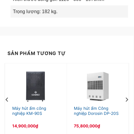
Quạt hút
Trọng lượng: 182 kg.
Khay chứa nước: Nơi chứa nước sau khi hơi ẩm
được ngưng tụ và chảy xuống
Dàn nóng – dàn lạnh: Thực hiện ngưng tụ nước và
sấy khô không khí
Bảng điều khiển: Cài đặt chế độ, tính năng và theo
SẢN PHẨM TƯƠNG TỰ
dõi hoạt động của máy
Máy hút ẩm công
Máy hút ẩm Công
nghiệp KM-90S
nghiệp Dorosin DP-20S
14,900,000
₫
75,800,000
₫