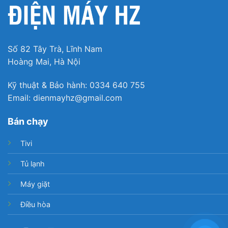
Với công suất
480 lít/ngày
, máy hút ẩm
Kosmen KM-
480S
mang lại hiệu quả xử lý ẩm cực tốt trong diện tích
600 – 800m², được ứng dụng mạnh mẽ ở nhiều nơi có
không gian rộng cần được tách ẩm như nhà máy, kho
Số 82 Tây Trà, Lĩnh Nam
hàng, văn phòng, bệnh viện, khách sạn, trường học
Hoàng Mai, Hà Nội
hay bảo tàng, thư viện,…
Kỹ thuật & Bảo hành: 0334 640 755
Hệ thống điều khiển thông minh
Email: dienmayhz@gmail.com
Bán chạy
Với hệ thống điều khiển kỹ thuật số kèm màn hình LED
hiện đại và tiên tiến, người dùng có thể dễ dàng sử
Tivi
dụng và tùy chỉnh chế độ phù hợp.
Tủ lạnh
Máy giặt
Điều hòa