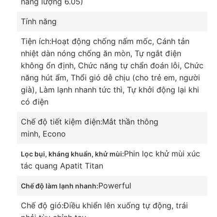
năng lượng 6.05)
Tính năng
Tiện ích:
Hoạt động chống nấm mốc, Cánh tản
nhiệt dàn nóng chống ăn mòn, Tự ngắt điện
không ổn định, Chức năng tự chẩn đoán lỗi, Chức
năng hút ẩm, Thổi gió dễ chịu (cho trẻ em, người
già), Làm lạnh nhanh tức thì, Tự khởi động lại khi
có điện
Làm lạnh một người dùng Econo nâng cao hiệu
Chế độ tiết kiệm điện:
Mắt thần thông
quả tiết kiệm điện
minh, Econo
Khi chỉ có một mình trong phòng, bạn có thể kích
hoạt tính năng Econo. Với tính năng này, máy
Phin lọc khử mùi xúc
Lọc bụi, kháng khuẩn, khử mùi:
lạnh sẽ hoạt động ở công suất thấp nhằm tiết kiệm
tác quang Apatit Titan
điện hơn nhưng vẫn đảm bảo khả năng làm mát
Powerful
Chế độ làm lạnh nhanh:
hiệu quả cho bạn.
Chế độ gió:
Điều khiển lên xuống tự động, trái