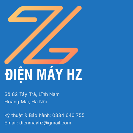
Phin lọc khử mùi xúc tác quang Apatit Titan trả lại
không gian trong lành, sạch khuẩn
Với phin lọc khử mùi xúc tác quang Apatit Titan thì
vi khuẩn, bụi bẩn hay các tác nhân gây dị ứng có
Số 82 Tây Trà, Lĩnh Nam
trong không khí sẽ bị tiêu diệt, trả lại không gian
Hoàng Mai, Hà Nội
trong lành, sạch khuẩn, an toàn cho sức khỏe hô
hấp của các thành viên trong gia đình.
Kỹ thuật & Bảo hành: 0334 640 755
Email: dienmayhz@gmail.com