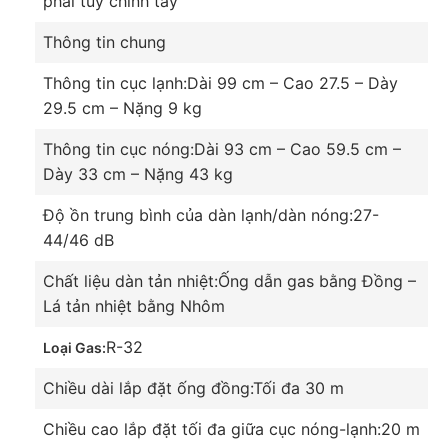
phải tùy chỉnh tay
Thông tin chung
Thông tin cục lạnh:
Dài 99 cm – Cao 27.5 – Dày
29.5 cm – Nặng 9 kg
Thông tin cục nóng:
Dài 93 cm – Cao 59.5 cm –
Dày 33 cm – Nặng 43 kg
Độ ồn trung bình của dàn lạnh/dàn nóng:
27-
Nhanh chóng làm mát căng phòng sau khi kích
44/46 dB
hoạt chế độ Powerful
Sau khi kích hoạt tính năng Powerful, máy lạnh sẽ
Chất liệu dàn tản nhiệt:
Ống dẫn gas bằng Đồng –
đẩy mạnh công suất hoạt động tối đa, làm lạnh
Lá tản nhiệt bằng Nhôm
nhanh tức thì cho căn phòng của bạn. Giờ đây bạn
R-32
Loại Gas:
sẽ không phải chờ đợi quá lâu để được tận hưởng
bầu không gian mát lạnh nữa.
Chiều dài lắp đặt ống đồng:
Tối đa 30 m
Chiều cao lắp đặt tối đa giữa cục nóng-lạnh:
20 m