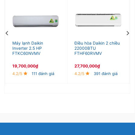
Máy lạnh Daikin
Điều hòa Daikin 2 chiều
Inverter 2.5 HP
22000BTU
FTKC60NVMV
FTHF60RVMV
19,700,000
₫
27,700,000
₫
4.2/5
111 đánh giá
4.2/5
391 đánh giá
Chế độ thổi gió dễ chịu tránh nguy cơ gây cảm
lạnh cho người sử dụng
Nhờ khả năng hướng luồng gió thổi lên phía trần
nhà, tránh thổi trực tiếp vào người, chế độ thổi gió
Comfort sẽ giúp ngăn chặn nguy cơ gây cảm lạnh
cho người sử dụng.