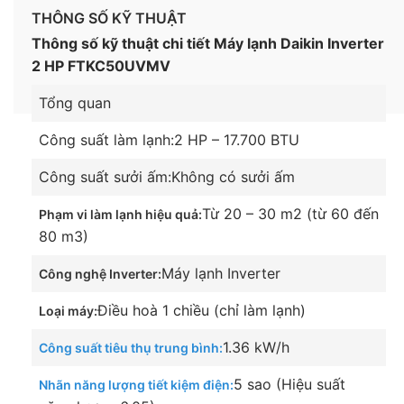
THÔNG SỐ KỸ THUẬT
Thông số kỹ thuật chi tiết Máy lạnh Daikin Inverter
2 HP FTKC50UVMV
Tổng quan
Công suất làm lạnh:
2 HP – 17.700 BTU
Công suất sưởi ấm:
Không có sưởi ấm
Công nghệ Inverter tiết kiệm điện, vận hành êm ái,
bền bỉ
Từ 20 – 30 m2 (từ 60 đến
Phạm vi làm lạnh hiệu quả:
80 m3)
Được trang bị công nghệ Inverter trong vận
hành, máy lạnh Daikin không chỉ giúp bạn tiết kiệm
Máy lạnh Inverter
Công nghệ Inverter:
đáng kể chi phí điện hàng tháng mà nó còn đảm
bảo khả năng hoạt động êm ái, bền bỉ, không gây
Điều hoà 1 chiều (chỉ làm lạnh)
Loại máy:
tiếng động ồn ào, khó chịu ảnh hưởng đến giấc ngủ
1.36 kW/h
Công suất tiêu thụ trung bình:
cũng như sự tập trung của bạn.
5 sao (Hiệu suất
Nhãn năng lượng tiết kiệm điện: