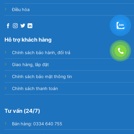
dùng.
Điều hòa
Lõi số 5 – PAC thay thế sau 12 tháng dùng.
Máy lọc nước AOSmith dùng riêng lõi, không sử
dụng chung lõi lọc nước của các hãng
Hỗ trợ khách hàng
khác
1800.1228
(tổng đài AOSmith) khi cần tư vấn
Chính sách bảo hành, đổi trả
chọn mua, hỗ trợ thay thế lõi lọc nước.
Giao hàng, lắp đặt
Xem thêm: Tại sao cần phải thay lõi lọc nước định
kỳ?
Chính sách bảo mật thông tin
Đóng/mở (tháo lắp) máy với 2 nút khóa trên thân
Chính sách thanh toán
máy
Tư vấn (24/7)
Bán hàng: 0334 640 755