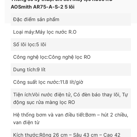
AOSmith AR75-A-S-2 5 lõi
Đặc điểm sản phẩm
Loại máy:
Máy lọc nước R.O
Cung cấp nước sạch tốt cho sức khỏe mọi người
Số lõi lọc:
5 lõi
dùng với 5 cấp lọc, màng lọc RO side stream bản
quyền của Mỹ
Công nghệ lọc:
Công nghệ lọc RO
Lõi số 1 – PP 5 micron có khả năng loại bỏ bụi bẩn,
Dung tích:
9 lít
các chất cặn thô kích cỡ khoảng 5 micron.
Công suất lọc nước:
11.8 lít/giờ
Lõi số 2 – GAC loại bỏ được mùi clo, các chất hữu
cơ có trong nước.
Tiện ích:
Vòi nước điện tử, Có đèn báo thay lõi, Tự
động sục rửa màng lọc RO
Lõi số 3 – PP 1 micron có khả năng loại bỏ bụi bẩn,
chất cặn thô kích cỡ 1 micron.
Hệ thống bơm và van điều tiết:
Bơm – hút 2 chiều,
van điện từ
Lõi số 4: Màng lọc RO Side Stream bản quyền của
Kích thước:
Rộng 26 cm – Sâu 43 cm – Cao 42
Mỹ, tuổi thọ lên tới 3 năm, có khả năng loại bỏ đến