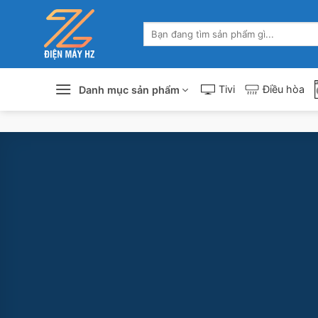
Skip
to
Tìm
content
kiếm:
Tivi
Điều hòa
Danh mục sản phẩm