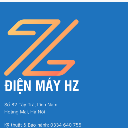
tâm.
Thân tủ có
nút điều chỉnh
.
Chân tủ có
bánh xe chịu lực
, dễ dàng di chuyển
trang trí cho không gian ngôi nhà bạn.
Sử dụng
gas R600a
thân thiện với môi trường.
Khe thoát nước bố trí phù hợp, dễ dàng vệ sinh.
Số 82 Tây Trà, Lĩnh Nam
Hoàng Mai, Hà Nội
Kỹ thuật & Bảo hành: 0334 640 755