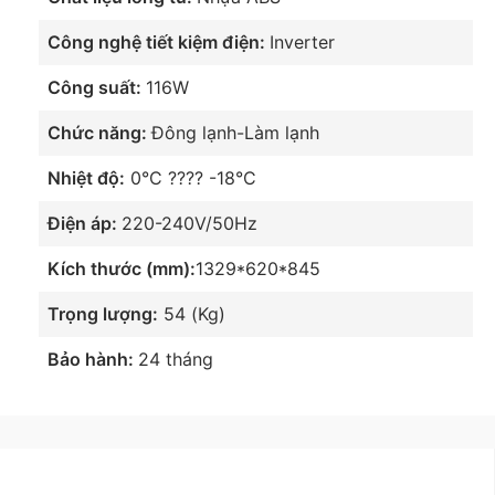
Công nghệ tiết kiệm điện:
Inverter
Công suất:
116W
Chức năng:
Đông lạnh-Làm lạnh
Nhiệt độ:
0°C ???? -18°C
Chất liệu dàn lạnh đồng nguyên
Điện áp:
220-240V/50Hz
chất
Kích thước (mm):
1329*620*845
Trọng lượng:
54 (Kg)
Tủ đông Inverter
Pinimax PNM-49WF3
với dàn lạnh
được làm từ chất liệu đồng nguyên chất, giúp tủ
Bảo hành:
24 tháng
làm lạnh thực phẩm nhanh và đông sâu hơn đến
-18°C. Thời gian làm lạnh hoặc đông thực phẩm
tương đối ngắn.
Dòng tủ đông này có
thành tủ dày
, sử dụng
nhựa