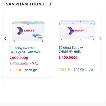
cao cấp ABS
làm giảm thiểu nguy cơ thất thoát
SẢN PHẨM TƯƠNG TỰ
nhiệt. Tủ đông dàn lạnh đồng kết hợp với
gas
R600a
giúp tiết kiệm điện năng tiêu thụ.
Tủ đông Sanaky
Tủ đông Inverter
VH668HY 665L
Sanaky VH-4099A3
9,400,000
₫
7,600,000
₫
8,300,000
₫
-(8%)
4.2/5
344 đánh giá
4.2/5
đánh giá
Tiện ích
–
Tủ đông Inverter PNM-49WF3 490 lít:
Thiết kế
khóa nắp tủ
nên các gia đình có trẻ nhỏ,
hoặc các cửa hàng buôn bán có thể hoàn toàn yên