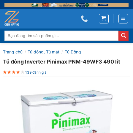
Skip
to
content
Tìm
kiếm:
Trang chủ
Tủ đông, Tủ mát
Tủ Đông
/
/
Tủ đông Inverter Pinimax PNM-49WF3 490 lít
139 đánh giá