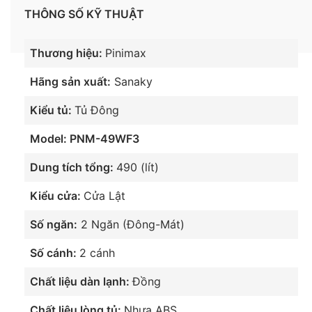
THÔNG SỐ KỸ THUẬT
Thương hiệu:
Pinimax
Hãng sản xuất:
Sanaky
Công nghệ Inverter Tiết Kiệm điện
Kiểu tủ:
Tủ Đông
năng
Model:
PNM-49WF3
Tủ đông Pinimax PNM-49WF3
490 lít được trang bị
Dung tích tổng:
490 (lít)
Công nghệ
Inverter
giúp máy hoạt động bền bỉ, tiêu
Kiểu cửa:
Cửa Lật
thụ ít điện năng nhưng vẫn giữ được hiệu quả làm
lạnh cao.
Số ngăn:
2 Ngăn (Đông-Mát)
Số cánh:
2 cánh
Chất liệu dàn lạnh:
Đồng
Chất liệu lòng tủ:
Nhựa ABS