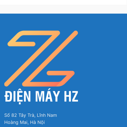
kín dàn ngưng dàn nóng.
– Nếu bảo quản các thực phẩm lỏng nên để trong
hộp có nắp đậy kín để chống bay hơi làm
tăng nhanh lớp tuyết tan bám trên giàn lạnh.
– Không để trong tủ các chất axit -bazo gây ăn
mòn tủ (đặc biệt các chất chay nổ tủ lạnh làm bằng
nhôm dẫn đến mất gas).
Số 82 Tây Trà, Lĩnh Nam
Hoàng Mai, Hà Nội