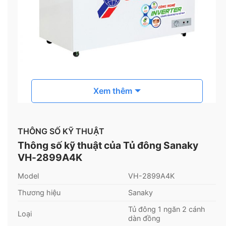
Xem thêm
THÔNG SỐ KỸ THUẬT
Một số tính năng nổi bật
Thông số kỹ thuật của Tủ đông Sanaky
– Tủ có thiết kế 1 ngăn đông và 2 cánh mở kiểu
VH-2899A4K
vali. Mặt trên của cánh tủ được làm bằng kính
cường lực, mặt kính phẳng sang trọng, tiện lợi khi
Model
VH-2899A4K
sử dụng. Mặt kính bền màu theo thời gian cũng rất
Thương hiệu
Sanaky
dễ dàng vệ sinh tủ.
Tủ đông 1 ngăn 2 cánh
Loại
dàn đồng
– Dung tích tổng thể của tủ là 280 lít, dung tích sử