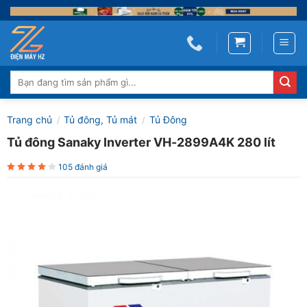
Skip
to
content
Tìm
kiếm:
Trang chủ
Tủ đông, Tủ mát
Tủ Đông
/
/
Tủ đông Sanaky Inverter VH-2899A4K 280 lít
105 đánh giá