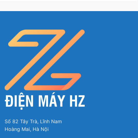
trống tủ trong 24h rồi mới cho thực
phẩm vào bảo quản.
Trong 24h để trống tủ, cách 4h bạn lại
mở tủ khoảng 5 phút. Việc làm này có
tác dụng bay đi mùi nhựa mới các khay
kệ bên trong.
Tư vấn sử dụng tủ mát đúng cách an
toàn, tiết kiệm điện
Chú ý
Không đặt quá nhiều đồ vậy, vật nặng
trên đầu tủ
Không kê tủ quá sát vào tường hoặc đồ
vật khác.
Số 82 Tây Trà, Lĩnh Nam
Hoàng Mai, Hà Nội
Khi bảo quản thực phẩm, cho thức ăn