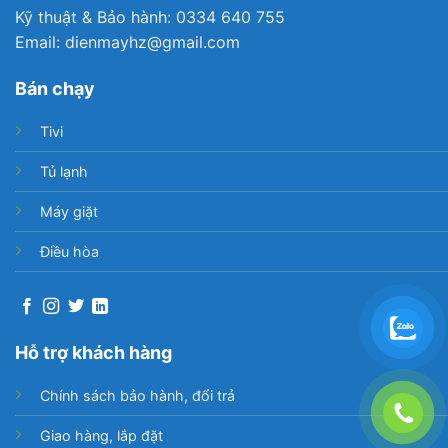
vào hộp kín hoặc giấy gói nhựa trước
Kỹ thuật & Bảo hành: 0334 640 755
khi cho vào tủ.
Email: dienmayhz@gmail.com
Không lưu trữ quá nhiều thực phẩm
trong tủ
Bán chạy
Tivi
Tủ lạnh
Máy giặt
Điều hòa
Hỗ trợ khách hàng
Chính sách bảo hành, đổi trả
Giao hàng, lắp đặt