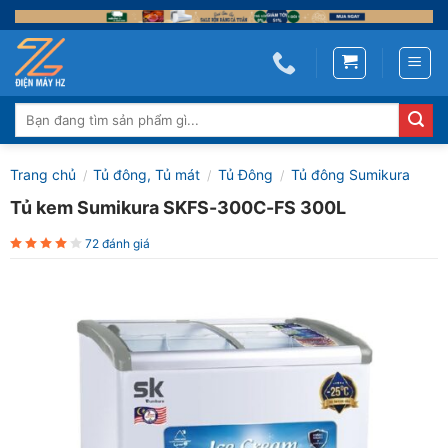
Skip
to
content
Tìm
kiếm:
Trang chủ
Tủ đông, Tủ mát
Tủ Đông
Tủ đông Sumikura
/
/
/
Tủ kem Sumikura SKFS-300C-FS 300L
72 đánh giá