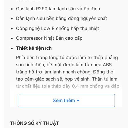
Gas lạnh R290 làm lạnh sâu và ổn định
Dàn lạnh siêu bền bằng đồng nguyên chất
Công nghệ Low E chống hấp thụ nhiệt
Compressor Nhật Bản cao cấp
Thiết kế tiện ích
Phía bên trong lòng tủ được làm từ thép phẳng
sơn tĩnh điện, bề mặt được làm từ nhựa ABS
trắng hỗ trợ làm lạnh nhanh chóng. Đồng thời
tạo cảm giác sạch sẽ, hợp vệ sinh. Thân tủ làm
từ chất liệu tole thép dày 0.4 mm chống va đập
cao. Cửa tủ mở dạng trượt thuận tiện, phía trong
tủ được bố trí đèn LED giúp quá trình lấy, cất giữ
Xem thêm
thực phẩm thuận tiện hơn. Phần dưới chân tủ có
4 bánh xe chịu lực dễ dàng di chuyển.
THÔNG SỐ KỸ THUẬT
Dàn lạnh bằng đồng bền bỉ