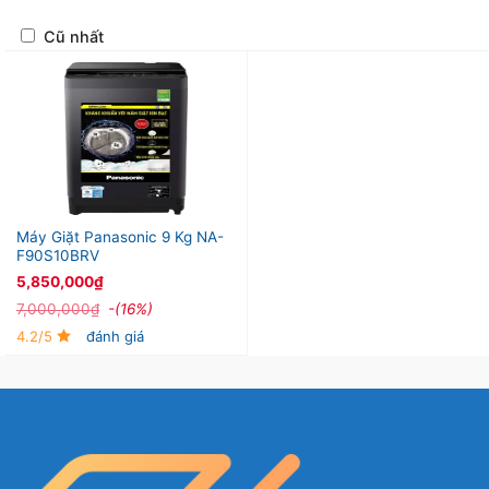
Cũ nhất
Máy Giặt Panasonic 9 Kg NA-
F90S10BRV
5,850,000
₫
7,000,000
₫
-(16%)
4.2/5
đánh giá