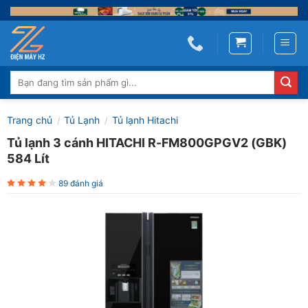
Skip
to
content
Tìm
kiếm:
Trang chủ
Tủ Lạnh
Tủ lạnh Hitachi
/
/
Tủ lạnh 3 cánh HITACHI R-FM800GPGV2 (GBK)
584 Lít
89 đánh giá