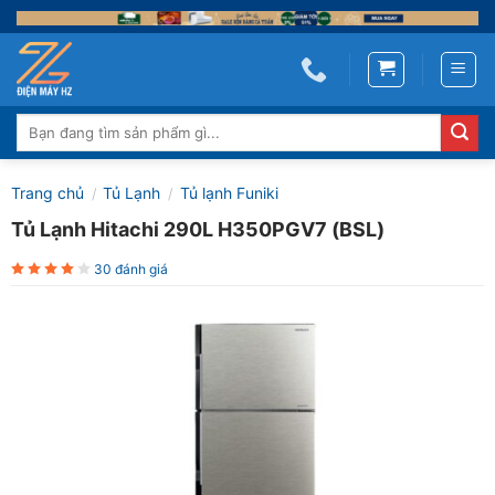
Skip
to
content
Tìm
kiếm:
Trang chủ
Tủ Lạnh
Tủ lạnh Funiki
/
/
Tủ Lạnh Hitachi 290L H350PGV7 (BSL)
30 đánh giá