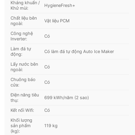
Kháng khuẩn /
HygieneFresh+
Khử mùi:
Chất liệu bên
Vật liệu PCM
ngoài:
Công nghệ
Có
Inverter:
Làm đá tự
Có làm đá tự động Auto Ice Maker
động:
Lấy nước bên
Có
ngoài:
Chuông báo
Có
cửa:
Điện năng tiêu
699 kWh/năm (2 sao)
thụ:
Kết nối Wifi:
Có
Khối lượng
sản phẩm
119 kg
(kg):