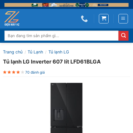
Skip
to
content
Tìm
kiếm:
Trang chủ
Tủ Lạnh
Tủ lạnh LG
/
/
Tủ lạnh LG Inverter 607 lít LFD61BLGA
70 đánh giá