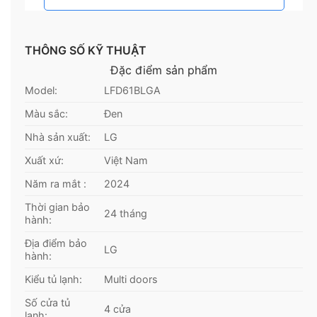
mạo hết mực tinh tế, đẳng cấp
THÔNG SỐ KỸ THUẬT
Đặc điểm sản phẩm
Model:
LFD61BLGA
Màu sắc:
Đen
Nhà sản xuất:
LG
Xuất xứ:
Việt Nam
Năm ra mắt :
2024
Thời gian bảo
24 tháng
hành:
Địa điểm bảo
LG
hành:
Kiểu tủ lạnh:
Multi doors
Số cửa tủ
4 cửa
lạnh: