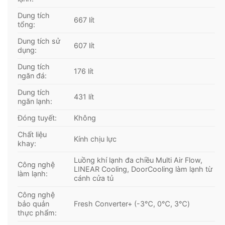
Dung tích
667 lít
tổng:
Dung tích sử
607 lít
dụng:
Dung tích
176 lít
ngăn đá:
Dung tích
431 lít
ngăn lạnh:
Đóng tuyết:
Không
Chất liệu
Kính chịu lực
khay:
Luồng khí lạnh đa chiều Multi Air Flow,
Công nghệ
LINEAR Cooling, DoorCooling làm lạnh từ
làm lạnh:
cánh cửa tủ
Công nghệ
bảo quản
Fresh Converter+ (-3℃, 0℃, 3℃)
thực phẩm: