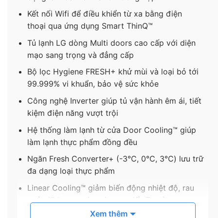
Kết nối Wifi để điều khiển từ xa bằng điện
thoại qua ứng dụng Smart ThinQ™
Tủ lạnh LG dòng Multi doors cao cấp với diện
mạo sang trọng và đẳng cấp
Bộ lọc Hygiene FRESH+ khử mùi và loại bỏ tới
99.999% vi khuẩn, bảo vệ sức khỏe
Công nghệ Inverter giúp tủ vận hành êm ái, tiết
kiệm điện năng vượt trội
Hệ thống làm lạnh từ cửa Door Cooling™ giúp
làm lạnh thực phẩm đồng đều
Ngăn Fresh Converter+ (-3℃, 0℃, 3℃) lưu trữ
đa dạng loại thực phẩm
Linear Cooling™ giảm biến động nhiệt độ, rau
quả giữ hương vị tươi ngon đến 7 ngày
Xem thêm
Tay nắm chìm Pocket Handle mang đến diện