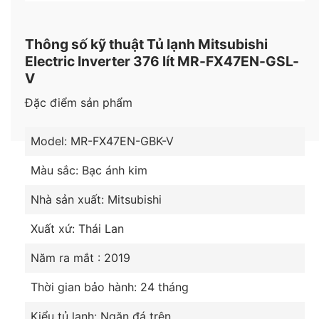
Thông số kỹ thuật Tủ lạnh Mitsubishi
Electric Inverter 376 lít MR-FX47EN-GSL-
V
Đặc điểm sản phẩm
Model: MR-FX47EN-GBK-V
Khử mùi, kháng khuẩn tốt
Tủ lạnh Mitsubishi Electric 376 lít MR-FX47EN-GSL-
Màu sắc: Bạc ánh kim
V (2 cửa) có bộ lọc khử mùi carbon hoạt tính diệt
Nhà sản xuất: Mitsubishi
trùng và khử mùi luồng khí lạnh lưu thông trong tủ.
Thành tủ và đệm cửa kháng khuẩn phân tử bạc.
Xuất xứ: Thái Lan
Năm ra mắt : 2019
Thời gian bảo hành: 24 tháng
Kiểu tủ lạnh: Ngăn đá trên