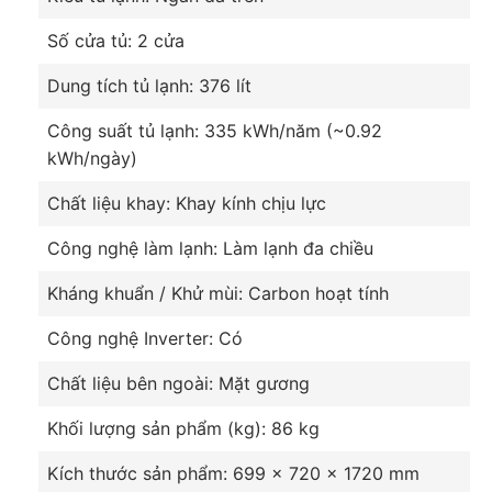
Số cửa tủ: 2 cửa
Dung tích tủ lạnh: 376 lít
Công suất tủ lạnh: 335 kWh/năm (~0.92
Khay kính chịu lực
kWh/ngày)
Tủ lạnh có hệ thống khay đựng và ngăn chứa linh
hoạt, khay đá xoay di động tiện dụng, đèn LED
Chất liệu khay: Khay kính chịu lực
chiếu sáng tốt và tiết kiệm hơn. Khay kính chịu lực
Công nghệ làm lạnh: Làm lạnh đa chiều
đến 100 kg và dễ dàng chùi rửa.
Kháng khuẩn / Khử mùi: Carbon hoạt tính
Công nghệ Inverter: Có
Chất liệu bên ngoài: Mặt gương
Khối lượng sản phẩm (kg): 86 kg
Kích thước sản phẩm: 699 x 720 x 1720 mm