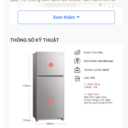
Xem thêm
THÔNG SỐ KỸ THUẬT
Tăng cường vitamin C cho rau quả
Tủ lạnh có ngăn rau quả lớn dễ dàng thao tác và
sắp xếp, duy trì độ ẩm để giữ rau quả luôn tươi
ngon. Đèn LED giúp tăng cường lượng vitamin C
cho rau củ quả. Ngăn mát dạng trượt lưu trữ thực
phẩm chế biến sẵn và chế phẩm từ sữa.