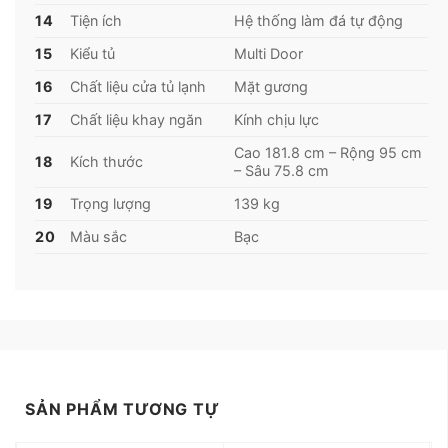
14
Tiện ích
Hệ thống làm đá tự động
15
Kiểu tủ
Multi Door
16
Chất liệu cửa tủ lạnh
Mặt gương
17
Chất liệu khay ngăn
Kính chịu lực
Cao 181.8 cm – Rộng 95 cm
18
Kích thước
– Sâu 75.8 cm
19
Trọng lượng
139 kg
20
Màu sắc
Bạc
Bảng điều khiển cảm ứng nhanh nhạy
Tủ lạnh Mitsubishi MR-LA78ER-GSL-V trang bị bảng
điều khiển cảm ứng thông minh ngay bên ngoài
cửa tủ, chỉ với 1 chạm bạn dễ dàng lựa chọn, điều
chỉnh chế độ hoạt động, các thiết lập về nhiệt độ
và chức năng phù hợp với nhu cầu sử dụng mà
SẢN PHẨM TƯƠNG TỰ
không cần mở cửa, hạn chế thất thoát hơi lạnh.