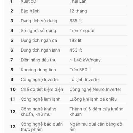
1
Xuất xứ
Thái Lan
2
Bảo hành
12 tháng
Tủ lạnh Multi Door này có dung tích lên đến 635 lít
nên bạn có thể thoải mái bảo quản lượng lớn thực
3
Dung tích sử dụng
635 lít
phẩm cho gia đình trên 5 thành viên, không cần
4
Số người sử dụng
Trên 7 người
phải đi chợ hàng ngày.
5
Dung tích ngăn đá
182 lít
6
Dung tích ngăn lạnh
453 lít
7
Điện năng tiêu thụ
~ 1.48 kW/ngày
8
Khoảng dung tích
Trên 550 lít
9
Công nghệ Inverter
Tủ lạnh Inverter
10
Chế độ tiết kiệm điện
Công nghệ Neuro Inverter
11
Công nghệ làm lạnh
Luồng khí lạnh đa chiều
Công nghệ kháng
Thành tủ & đệm cửa kháng
12
khuẩn, khử mùi
khuẩn
Công nghệ bảo quản
Ngăn rau quả cân bằng độ
13
thực phẩm
ẩm