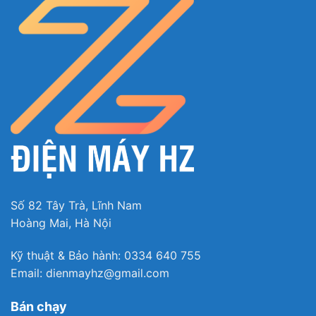
Công nghệ làm đá tự động nhanh chóng
Tủ lạnh được tích hợp tính năng làm đá tự động vô
cùng tiện lợi. Thay vì phải sử dụng khay làm đá
Số 82 Tây Trà, Lĩnh Nam
truyền thống mất nhiều bước mà lại không làm
Hoàng Mai, Hà Nội
được nhiều đá, người dùng chỉ việc cho nước vào
ngăn chứa, tủ lạnh Mishubishi MR-LA78ER-GSL-V
Kỹ thuật & Bảo hành: 0334 640 755
sẽ tự động tạo ra những viên đá nhỏ nhắn, tinh
Email: dienmayhz@gmail.com
khiết một cách nhanh chóng, đáp ứng nhu cầu giải
nhiệt cho cả nhà. Hộp chứa nước được thiết kế ẩn
Bán chạy