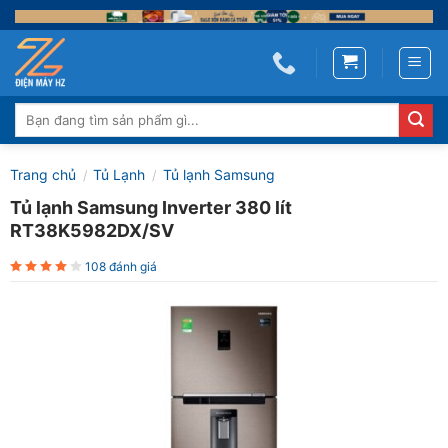
Skip
to
content
Tìm
kiếm:
Trang chủ
Tủ Lạnh
Tủ lạnh Samsung
/
/
Tủ lạnh Samsung Inverter 380 lít
RT38K5982DX/SV
108 đánh giá