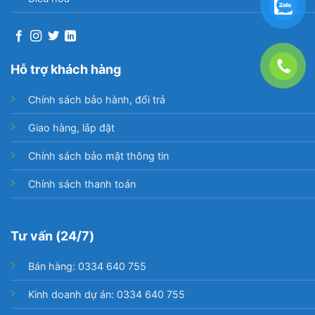
Đối với các sản phẩm tủ lạnh Samsung Inverter
380 lít RT38K5982DX/SV đang kinh doanh tại
Điện máy ĐẤT VIỆT từ ngày 1-11-2018 sẽ có 1
trong 2 thiết kế ở ngăn lạnh
Hỗ trợ khách hàng
Chính sách bảo hành, đổi trả
Giao hàng, lắp đặt
Chính sách bảo mật thông tin
Chính sách thanh toán
Tư vấn (24/7)
Bán hàng: 0334 640 755
Khay lạnh Cool Pack hỗ trợ giữ nhiệt khi mất điện
Kinh doanh dự án: 0334 640 755
Khay lạnh Cool Pack sẽ hỗ trợ cho bạn cực kỳ tốt