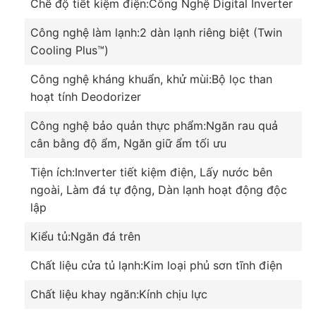
Chế độ tiết kiệm điện:Công Nghệ Digital Inverter
thống 2 dàn lạnh độc lập, cho phép điều chỉnh
nhiệt độ riêng cho từng ngăn, duy trì tốt nhiệt độ
Công nghệ làm lạnh:2 dàn lạnh riêng biệt (Twin
của từng ngăn, hạn chế trường hợp bị lẫn mùi của
Cooling Plus™)
các ngăn với nhau.
Công nghệ kháng khuẩn, khử mùi:Bộ lọc than
Loại bỏ vi khuẩn, nấm mốc, mùi hôi với bộ lọc than
hoạt tính Deodorizer
hoạt tính Deodorizer
Công nghệ bảo quản thực phẩm:Ngăn rau quả
Các mùi hôi khó chịu, tác nhân gây hại hay các loại
cân bằng độ ẩm, Ngăn giữ ẩm tối ưu
vi khuẩn ẩn chứa bên trong tủ có thể ảnh hưởng
đến thực phẩm hay chính sức khỏe của bạn sẽ bị
Tiện ích:Inverter tiết kiệm điện, Lấy nước bên
loại bỏ hoàn toàn nhờ bộ lọc than hoạt tính
ngoài, Làm đá tự động, Dàn lạnh hoạt động độc
Deodorizer, trả lại bầu không khí trong lành, dễ
lập
chịu cho tủ lạnh của bạn.
Kiểu tủ:Ngăn đá trên
Chất liệu cửa tủ lạnh:Kim loại phủ sơn tĩnh điện
Có 5 chế độ chuyển đổi giữa ngăn đá và ngăn lạnh
Chất liệu khay ngăn:Kính chịu lực
Chiếc tủ lạnh này có tới 5 chế độ chuyển đổi giữ 2