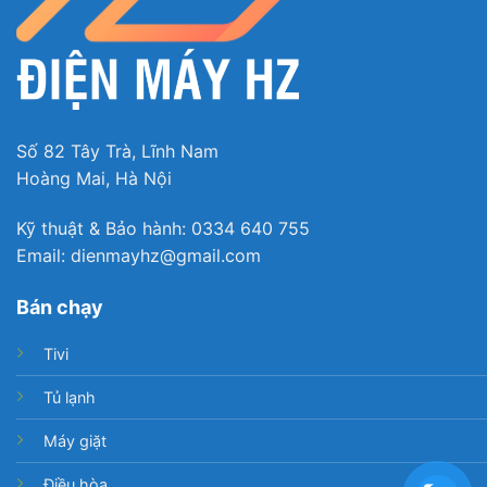
kiệm
Thêm vào đó sản phẩm còn có hỗ trợ khả năng làm
đá tự động và có thể lấy nước bên ngoài, bạn chỉ
cần cho nước vào khay chứa và tận hưởng cảm
giác thoải mái khi sử dụng.
Số 82 Tây Trà, Lĩnh Nam
Hoàng Mai, Hà Nội
Kỹ thuật & Bảo hành: 0334 640 755
Email: dienmayhz@gmail.com
Bán chạy
Tivi
Tủ lạnh
Máy giặt
Điều hòa