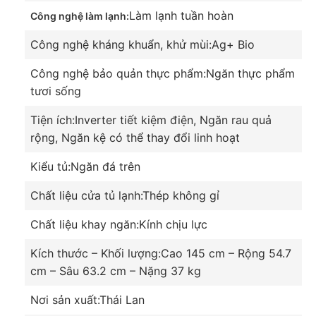
Làm lạnh tuần hoàn
Công nghệ làm lạnh:
Công nghệ kháng khuẩn, khử mùi:
Ag+ Bio
Công nghệ bảo quản thực phẩm:
Ngăn thực phẩm
tươi sống
Tiện ích:
Inverter tiết kiệm điện, Ngăn rau quả
rộng, Ngăn kệ có thể thay đổi linh hoạt
Bảo quản thực phẩm tươi ngon với công nghệ làm
Kiểu tủ:
Ngăn đá trên
lạnh tuần hoàn
Chất liệu cửa tủ lạnh:
Thép không gỉ
Để giúp bạn có thể làm lạnh đồng đều hơn cho
thực phẩm bên trong tủ thì hãng đã trang bị
Chất liệu khay ngăn:
Kính chịu lực
thêm hệ thống làm lạnh tuần hoàn, với khả năng
Kích thước – Khối lượng:
Cao 145 cm – Rộng 54.7
luân chuyển các luồng khí lạnh vòng xung quanh,
cm – Sâu 63.2 cm – Nặng 37 kg
làm lạnh đều và ổn định cho tất cả các thực phẩm
trong tủ.
Nơi sản xuất:
Thái Lan