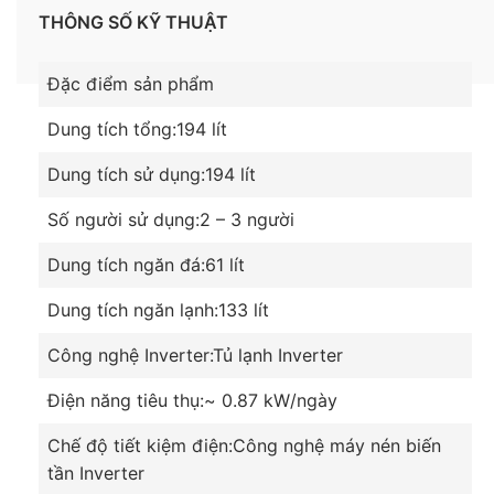
THÔNG SỐ KỸ THUẬT
Đặc điểm sản phẩm
Dung tích tổng:
194 lít
Dung tích sử dụng:
194 lít
Số người sử dụng:
2 – 3 người
Tích hợp công nghệ Inverter ưu việt, tiết kiệm
điện
Dung tích ngăn đá:
61 lít
Tủ lạnh Toshiba được tích hợp thêm công nghệ
Dung tích ngăn lạnh:
133 lít
Inverter sử dụng máy nén hiện đại, điều chỉnh công
suất phù hợp, làm lạnh ổn định, vận hành êm ái
Công nghệ Inverter:
Tủ lạnh Inverter
không gây ra tiếng ồn tránh ảnh hưởng đến gia
Điện năng tiêu thụ:
~ 0.87 kW/ngày
đình bạn. Ngoài ra, công nghệ này còn giúp bạn tối
ưu hóa năng lượng sử dụng cực kỳ hiệu quả.
Chế độ tiết kiệm điện:
Công nghệ máy nén biến
tần Inverter