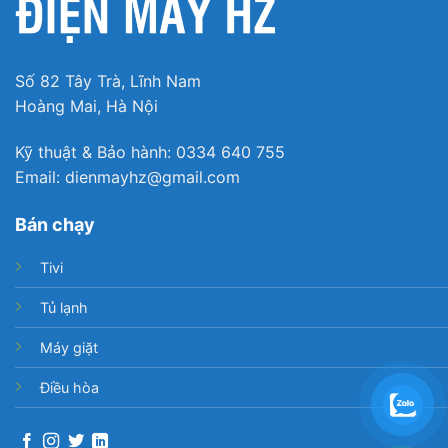
Số 82 Tây Trà, Lĩnh Nam
Hoàng Mai, Hà Nội
Kỹ thuật & Bảo hành: 0334 640 755
Email: dienmayhz@gmail.com
Khay chứa chịu lực vững chắc
Bán chạy
Các khay chứa thực phẩm trong tủ được thiết kế
Tivi
chịu lực lớn vô cùng chắc chắn, đảm bảo an toàn
cho bạn thoải mái bảo quản thực phẩm ngay cả khi
Tủ lạnh
đã đầy dung tích.
Máy giặt
Điều hòa