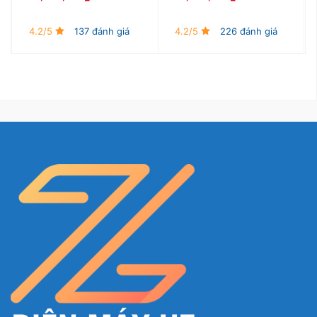
4.2/5
137 đánh giá
4.2/5
226 đánh giá
Ngăn chứa rau củ quả tiện lợi
Tủ còn có thêm ngăn rau củ quả có dung tích khá
lớn để bạn có thể thoải mái bảo quản rau củ quả
nhiều hơn và giữ tươi ngon lâu hơn nhờ khả năng
tạo độ ẩm phù hợp cho rau củ quả của ngăn chứa.