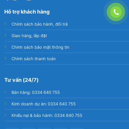
Hỗ trợ khách hàng
Chính sách bảo hành, đổi trả
Giao hàng, lắp đặt
Nhìn chung, tủ lạnh Toshiba Inverter 194 lít GR-
Chính sách bảo mật thông tin
A25VS (DS) có khá nhiều những yếu tố ghi điểm
Chính sách thanh toán
trong mắt người dùng không chỉ với các thiết kế
đẹp mắt mà còn có các tính năng hiện đại, tân tiến
đáp ứng tốt nhu cầu sử dụng của bạn.
Tư vấn (24/7)
Bán hàng: 0334 640 755
Kinh doanh dự án: 0334 640 755
Khiếu nại & bảo hành: 0334 640 755