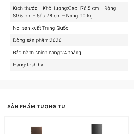
Kích thước – Khối lượng:
Cao 176.5 cm – Rộng
89.5 cm – Sâu 76 cm – Nặng 90 kg
Nơi sản xuất:
Trung Quốc
Dòng sản phẩm:
2020
Bảo hành chính hãng:
24 tháng
Hãng:
Toshiba.
Dung tích 513 lít, phù hợp gia đình trên 5 người
Tủ lạnh này là một trong những lựa chọn phù hợp
SẢN PHẨM TƯƠNG TỰ
cho những hộ gia đình có trên 5 thành viên, hoặc ít
hơn nhưng lại có nhu cầu bảo quản thực phẩm
nhiều mỗi ngày.