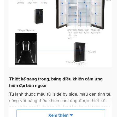
Thiết kế sang trọng, bảng điều khiển cảm ứng
hiện đại bên ngoài
Tủ lạnh thuộc mẫu tủ side by side, màu đen tinh tế,
cùng với bảng điều khiển cảm ứng được thiết kế
ngay bên ngoài, ắt hẳn sẽ làm tôn lên nội thất sang
trọng cho không gian nhà bạn.
Xem thêm