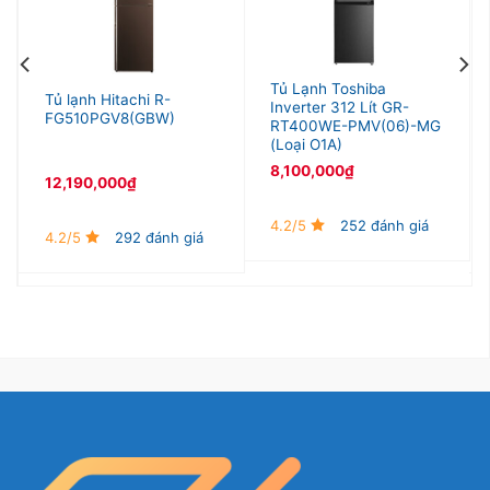
Tủ Lạnh Toshiba
Tủ lạnh Hitachi R-
Inverter 312 Lít GR-
FG510PGV8(GBW)
RT400WE-PMV(06)-MG
(Loại O1A)
8,100,000
₫
12,190,000
₫
4.2/5
252 đánh giá
4.2/5
292 đánh giá
Tiện lợi khi lấy nước bên ngoài nhanh chóng
Không cần phải mở cửa mất thời gian, bạn có thể
lấy nước lạnh ngay bên ngoài đã có sẵn .