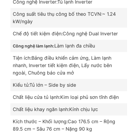
Công nghệ Inverter:
Tủ lạnh Inverter
Công suất tiêu thụ công bố theo TCVN:
~ 1.24
kW/ngày
Chế độ tiết kiệm điện:
Công nghệ Dual Inverter
Làm lạnh đa chiều
Công nghệ làm lạnh:
Tiện ích:
Bảng điều khiển cảm ứng, Làm lạnh
nhanh, Inverter tiết kiệm điện, Lấy nước bên
ngoài, Chuông báo cửa mở
Kiểu tủ:
Tủ lớn – Side by side
Phân bổ đều luồng khí, bảo quản lạnh thực phẩm
Chất liệu cửa tủ lạnh:
Kim loại phủ sơn tĩnh điện
toàn diện cùng công nghệ làm lạnh đa chiều
Chiếc tủ còn làm lạnh đa chiều, giúp các khí được
Chất liệu khay ngăn lạnh:
Kính chịu lực
lan ra mọi ngóc ngách bên trong tủ, làm cho hơi
Kích thước – Khối lượng:
Cao 176.5 cm – Rộng
lạnh bao quanh toàn diện thực phẩm, nhằm giữ
89.5 cm – Sâu 76 cm – Nặng 90 kg
được độ tươi ngon và bảo quản thực phẩm lâu hơn.