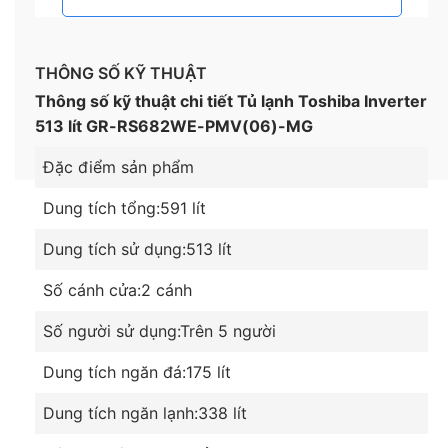
THÔNG SỐ KỸ THUẬT
Thông số kỹ thuật chi tiết Tủ lạnh Toshiba Inverter
513 lít GR-RS682WE-PMV(06)-MG
Đặc điểm sản phẩm
Dung tích tổng:
591 lít
Dung tích sử dụng:
513 lít
Số cánh cửa:
2 cánh
Tiết kiệm điện hiệu quả với công nghệ Dual
Inverter
Số người sử dụng:
Trên 5 người
Chiếc tủ này mang lại hiệu quả tiết kiệm điện tối ưu
Dung tích ngăn đá:
175 lít
nhất khi có thể sử dụng cả 2 máy nén lẫn cả quạt
Inverter, nhằm duy trì được hơi lạnh lý tưởng, phù
Dung tích ngăn lạnh:
338 lít
hợp với khối lượng thực phẩm bên trong tủ lạnh.