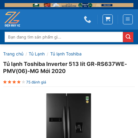
Skip
to
content
Tìm
kiếm:
Trang chủ
Tủ Lạnh
Tủ lạnh Toshiba
/
/
Tủ lạnh Toshiba Inverter 513 lít GR-RS637WE-
PMV(06)-MG Mới 2020
75 đánh giá