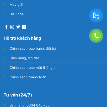
chính ngôi nhà của bạn.
Máy giặt
Điều hòa
Hỗ trợ khách hàng
Chính sách bảo hành, đổi trả
Giao hàng, lắp đặt
Chính sách bảo mật thông tin
Chip 4 nhân cho tốc độ xử lý nhanh và mạnh hơn
Chính sách thanh toán
Bộ vi xử lý 4 nhân cao cấp trên tivi cho người dùng
trải nghiệm load hình ảnh, mở ứng dụng cực kì
nhanh, ít có sự chậm trễ.
Tư vấn (24/7)
Bán hàng: 0334 640 755