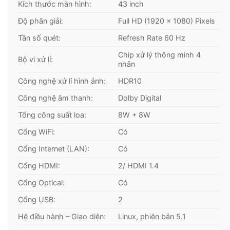
Kích thước màn hình:
43 inch
Độ phân giải:
Full HD (1920 x 1080) Pixels
Tần số quét:
Refresh Rate 60 Hz
Tivi Casper 43 inch 43FX5200 trang bị độ phân
Chip xử lý thông minh 4
Bộ vi xử lí:
nhân
giải Full HD
Công nghệ xử lí hình ảnh:
HDR10
Chuẩn Full HD với độ phân giải 1920×1080 (1920
số điểm ảnh ngang và 1080 điểm ảnh dọc) và chỉ
Công nghệ âm thanh:
Dolby Digital
số này đánh giá cao gấp đôi HD. Đây là chuẩn
Tổng công suất loa:
8W + 8W
người dùng thường hướng đến khi muốn thưởng
Cổng WiFi:
Có
thức các nội dung truyền hình chất lượng với độ
nét vượt trội. Với độ phân giải Full HD cho Tivi
Cổng Internet (LAN):
Có
Casper 43FX5200 thể hiện hình ảnh sắc nét, chi
Cổng HDMI:
2/ HDMI 1.4
tiết, cho người dùng trải nghiệm tuyệt vời hơn bao
Cổng Optical:
Có
giờ hết.
Cổng USB:
2
Có thể nói, TV Full HD là một bước tiến nổi trội,
Hệ điều hành – Giao diện:
Linux, phiên bản 5.1
vượt mặt các đàn anh về công nghệ và mang đến