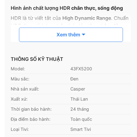
Hình ảnh chất lượng HDR
chân thực, sống động
HDR là từ viết tắt của
High Dynamic Range
. Chuẩn
HDR được tích hợp trên tivi giúp tăng thêm độ
tương phản và màu sắc, tránh hiện tượng các phần
Xem thêm
trắng bị mờ, mất chi tiết.
Nói đơn giản hơn, các tivi đạt chuẩn HDR sẽ hiển
THÔNG SỐ KỸ THUẬT
thị hình ảnh ở các vùng sáng hoặc tối rõ nét hơn
Model:
43FX5200
tivi thường, mang đến độ sâu và tự nhiên cho hình
ảnh.
Màu sắc:
Đen
Nhà sản xuất:
Casper
Xuất xứ:
Thái Lan
Thời gian bảo hành:
24 tháng
Địa điểm bảo hành:
Toàn quốc
Loại Tivi:
Smart Tivi