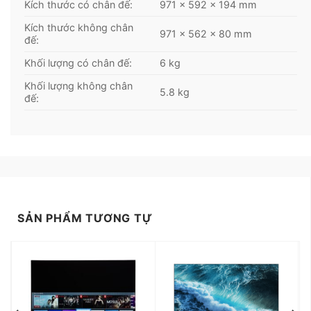
Kích thước có chân đế:
971 x 592 x 194 mm
cho người dùng chất lượng giải trí cao hiện nay.
Kích thước không chân
971 x 562 x 80 mm
đế:
Khối lượng có chân đế:
6 kg
Khối lượng không chân
5.8 kg
đế:
SẢN PHẨM TƯƠNG TỰ
Hệ điều hành Linux cho giao diện mượt mà, thân
thiện
Hệ điều hành Linux với giao diện đơn giản, dễ sử
dụng và được cài đặt sẵn 36 ứng dụng bản quyền
phổ biến cả trong nước và quốc tế như Netflix,