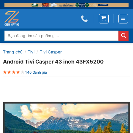
Skip
to
content
Tìm
kiếm:
Trang chủ
Tivi
Tivi Casper
/
/
Android Tivi Casper 43 inch 43FX5200
140 đánh giá