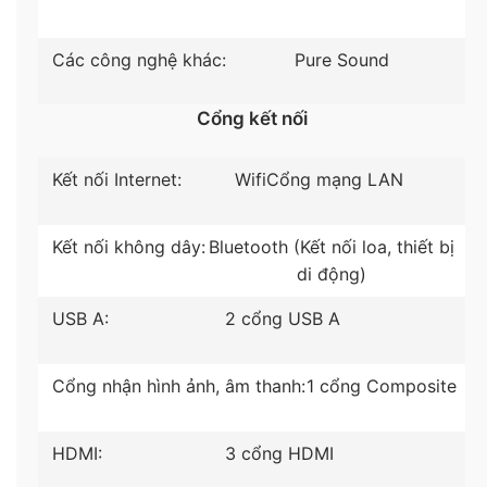
thức có mặt trên TV Android
Các công nghệ khác:
Pure Sound
Cổng kết nối
Kết nối Internet:
Wifi
Cổng mạng LAN
Kết nối không dây:
Bluetooth (Kết nối loa, thiết bị
di động)
USB A:
2 cổng USB A
*Hình ảnh mang tính minh hoạ sản phẩm
Cổng nhận hình ảnh, âm thanh:
1 cổng Composite
Tiện ích
– Tìm kiếm, điều khiển tivi thông qua
remote tích
HDMI:
3 cổng HDMI
hợp micro tìm kiếm bằng giọng nói tiếng Việt
với