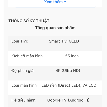
Xem thêm
THÔNG SỐ KỸ THUẬT
Tổng quan sản phẩm
Loại Tivi:
Smart Tivi QLED
*Hình ảnh mang tính minh hoạ sản phẩm
Kích cỡ màn hình:
55 inch
Công nghệ hình ảnh
Độ phân giải:
4K (Ultra HD)
–
Công nghệ Dolby Vision, HDR10
mang đến dải
tương phản mở rộng, cho bạn đắm chìm trong thế
giới màu sắc chân thực, sống động.
Loại màn hình:
LED nền (Direct LED), VA LCD
–
Công nghệ màn hình siêu sáng Super
Hệ điều hành:
Google TV (Android 11)
Brightness
mang đến không gian giải trí với hình