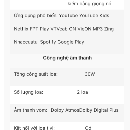
kiếm bằng giọng nói
Ứng dụng phổ biến:
YouTube
YouTube Kids
Netflix
FPT Play
VTVcab ON
VieON
MP3 Zing
Nhaccuatui
Spotify
Google Play
*Hình ảnh mang tính minh hoạ sản phẩm
Công nghệ âm thanh
Hệ điều hành
Tổng công suất loa:
30W
Tivi sở hữu
hệ điều hành Google TV (Android
11)
với thiết kế giao diện đơn giản, dễ dàng sử
dụng. Cùng với đó là kho ứng dụng phong phú như
Số lượng loa:
2 loa
MP3 Zing, Netflix, Nhaccuatui, Spotify, VieON,
VTVcab ON,… đặc biệt
ứng dụng Google Play
cho
Âm thanh vòm:
Dolby AtmosDolby Digital Plus
bạn thoải mái mở rộng thế giới giải trí.
Mời bạn tìm hiểu thêm về ứng dụng Tiktok đã chính
Kết nối với loa tivi:
Có