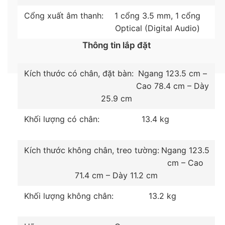
trợ lý ảo Google Assistant thông minh.
Cổng xuất âm thanh:
1 cổng 3.5 mm, 1 cổng
Optical (Digital Audio)
– Trình chiếu màn điện thoại lên tivi với ứng
dụng
Chromecast
, Cast Local Media và QR Cast sẽ
Thông tin lắp đặt
truyền nội dung lên TV thông qua ứng dụng
FastCast.
Kích thước có chân, đặt bàn:
Ngang 123.5 cm –
Cao 78.4 cm – Dày
– Dễ dàng trình chiếu màn hình tivi thông qua điện
25.9 cm
thoại với
ứng dụng Android TV
tiện gọn, mọi thao
tác điều khiển tivi có thể thu gọn trong chiếc
Khối lượng có chân:
13.4 kg
smartphone của bạn.
Xem thêm: Cách chiếu màn hình điện thoại lên TV
Kích thước không chân, treo tường:
Ngang 123.5
Android bằng Chromecast
cm – Cao
71.4 cm – Dày 11.2 cm
Khối lượng không chân:
13.2 kg