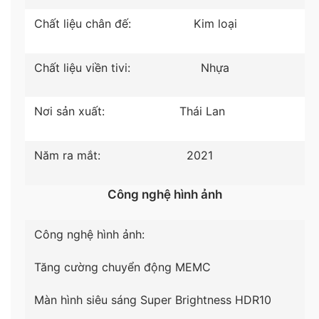
ảnh cùng độ sáng tự nhiên trước mắt bạn.
Chất liệu chân đế:
Kim loại
–
Công nghệ MEMC
với khả năng tính toán các
chuyển động từ đó bổ sung các khung hình cần
Chất liệu viền tivi:
Nhựa
thiết, tivi mang lại hình ảnh chuyển động ở tốc độ
cao với độ mượt mà hoàn hảo.
Nơi sản xuất:
Thái Lan
Mời bạn xem thêm: Những độ phân giải màn hình
phổ biến hiện nay trên tivi
Năm ra mắt:
2021
Công nghệ hình ảnh
Công nghệ hình ảnh:
Tăng cường chuyển động MEMC
Màn hình siêu sáng Super Brightness
HDR10