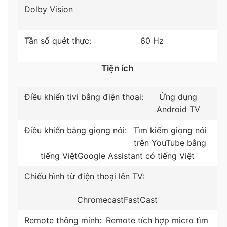
Dolby Vision
Công nghệ âm thanh
Tần số quét thực:
60 Hz
– Tivi trang bị hệ thống với
tổng
công suất 30W
,
âm thanh lôi cuốn, vang dội.
Tiện ích
– Android tivi trang bị
công nghệ Dolby Atmos,
Điều khiển tivi bằng điện thoại:
Ứng dụng
Dolby Digital Plus
giúp người xem đắm chìm vào
Android TV
thế giới hiệu ứng âm thanh vòm sống động, trải
nghiệm xem phim với rạp tại gia.
Điều khiển bằng giọng nói:
Tìm kiếm giọng nói
trên YouTube bằng
– Pure Sound
mang đến âm thanh chân thực, tinh
tiếng Việt
Google Assistant có tiếng Việt
khiết, đánh thức từng giác quan người nghe.
Chiếu hình từ điện thoại lên TV:
Chromecast
FastCast
Remote thông minh:
Remote tích hợp micro tìm