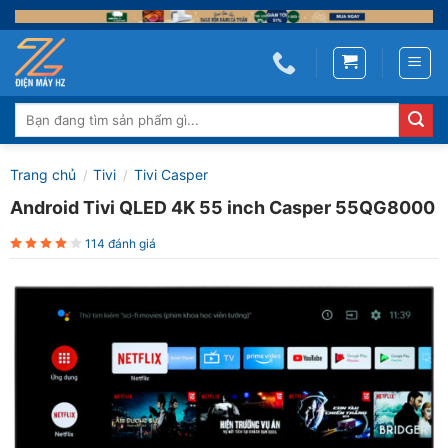
Skip
to
content
Tìm
kiếm:
Trang chủ
Tivi
Tivi Casper
/
/
Android Tivi QLED 4K 55 inch Casper 55QG8000
114 đánh giá