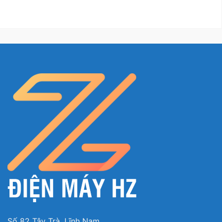
– Tính năng AirPlay 2 (iPhone) và
Chromecast
hỗ
trợ bạn chia sẻ các thông tin, video từ điện thoại
lên màn hình tivi dễ dàng, giúp tăng hiệu quả giải
trí, làm việc tối ưu.
– Ứng dụng Bravia CAM (cần mua thêm camera)
giúp bạn thực hiện các cuộc gọi video với bạn bè ở
xa thuận tiện, chuyển đổi kênh, tăng giảm âm lượng
Số 82 Tây Trà, Lĩnh Nam