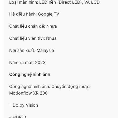
– Độ phân giải 4K sắc nét gấp 4 lần Full HD.
Loại màn hình: LED nền (Direct LED), VA LCD
– Bộ xử lý X1 4K HDR với thuật toán cao cấp giảm
Hệ điều hành: Google TV
thiểu độ nhiễu, tăng cường chi tiết, tái tạo hình ảnh
Chất liệu chân đế: Nhựa
chính xác cho khung hình sống động như bước ra
từ cuộc sống.
Chất liệu viền tivi: Nhựa
Nơi sản xuất: Malaysia
Năm ra mắt: 2023
Công nghệ hình ảnh
Công nghệ hình ảnh: Chuyển động mượt
Motionflow XR 200
– Dolby Vision
– 4K X-Reality PRO, công nghệ sử dụng cơ sở dữ
liệu 4K nâng cấp hình ảnh ở độ phân giải thấp lên
– HDR10