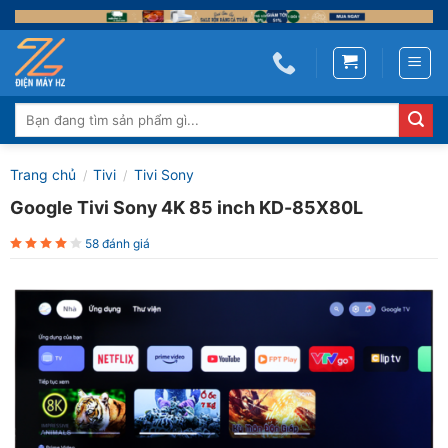
Skip
to
content
Tìm
kiếm:
Trang chủ
Tivi
Tivi Sony
/
/
Google Tivi Sony 4K 85 inch KD-85X80L
58 đánh giá