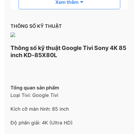
Xem thêm
– Chế tác
chân đế kiểu chữ T ngược
làm từ nhựa
nguyên khối chắc chắn, giúp nâng đỡ tivi đứng ổn
định trên bề mặt kệ tủ. Nếu tháo rời chân đế, bạn
có thể treo thiết bị lên tường và biến nó thành bức
THÔNG SỐ KỸ THUẬT
tranh điện tử sống động tạo điểm nhấn cho không
gian sống của mình.
Thông số kỹ thuật Google Tivi Sony 4K 85
inch KD-85X80L
Tổng quan sản phẩm
Loại Tivi: Google Tivi
Kích cỡ màn hình: 85 inch
Độ phân giải: 4K (Ultra HD)
Công nghệ hình ảnh