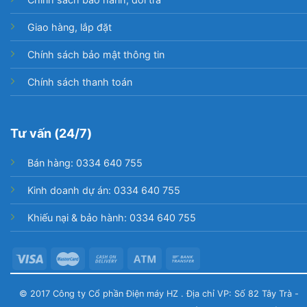
lượng sống động, đi kèm nhiều tính năng giúp bạn
Giao hàng, lắp đặt
điều khiển, quản lý thiết bị tiện lợi, chiếc Google
Tivi Sony 4K 85 inch KD-85X80L cực xứng đáng để
Chính sách bảo mật thông tin
bạn lựa chọn cho ngôi nhà mình.
Chính sách thanh toán
Tư vấn (24/7)
Bán hàng: 0334 640 755
Kinh doanh dự án: 0334 640 755
Khiếu nại & bảo hành: 0334 640 755
© 2017 Công ty Cổ phần Điện máy HZ . Địa chỉ VP: Số 82 Tây Trà -