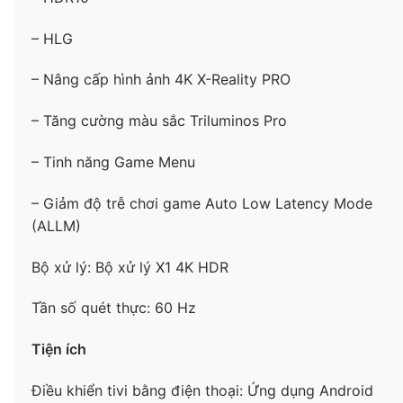
gần chất lượng 4K tuyệt đẹp ở mọi nội dung bạn
xem.
– HLG
– Nâng cấp hình ảnh 4K X-Reality PRO
– Tăng cường màu sắc Triluminos Pro
– Tinh năng Game Menu
– Giảm độ trễ chơi game Auto Low Latency Mode
(ALLM)
Bộ xử lý: Bộ xử lý X1 4K HDR
– Chuyển động mượt Motionflow XR 200
khung
Tần số quét thực: 60 Hz
hình được kiểm soát, giảm rung lắc hình ảnh, giúp
hình ảnh hiển thị rõ nét ngay cả khi với những cảnh
Tiện ích
chuyển động nhanh.
Điều khiển tivi bằng điện thoại: Ứng dụng Android
– Công nghệ
Triluminos Pro
với hơn 1 tỷ màu sắc