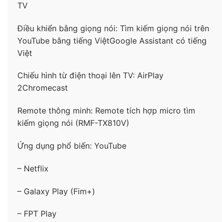
TV
tái hiện các sắc thái màu tự nhiên, phong phú như
trong thế giới thực.
Điều khiển bằng giọng nói: Tìm kiếm giọng nói trên
YouTube bằng tiếng ViệtGoogle Assistant có tiếng
Việt
Chiếu hình từ điện thoại lên TV: AirPlay
2Chromecast
Remote thông minh: Remote tích hợp micro tìm
kiếm giọng nói (RMF-TX810V)
Ứng dụng phổ biến: YouTube
– Khám phá trải nghiệm chơi game hoàn toàn mới
– Netflix
với
tính năng Game Menu
giúp hỗ trợ hàng loạt
tính năng độc đáo như: Tâm bắn, kiểu ngắm tâm
– Galaxy Play (Fim+)
bắn, bộ cân bằng đen,.. chiến tốt mọi game và
– FPT Play
giảm độ trễ khi chơi game nhờ
công nghệ Auto