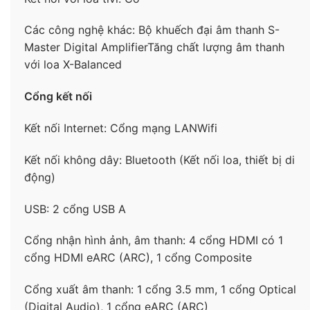
phát âm thanh lớn, nhiều âm bass bổ sung cho độ
mỏng của tivi, giúp truyền tải các bộ phim, bài hát
Các công nghệ khác: Bộ khuếch đại âm thanh S-
lôi cuốn, chất âm rõ ràng, tiếng bass uy lực.
Master Digital AmplifierTăng chất lượng âm thanh
với loa X-Balanced
– Hỗ trợ Dolby Atmos,
DTS Digital Surround
,
S-
Master Digital Amplifier
,
S-Force Front
Cổng kết nối
Surround
mang đến âm thanh vòm lan tỏa khắp
không gian, cho bạn được tận hưởng âm thanh như
Kết nối Internet: Cổng mạng LANWifi
ở rạp chiếu phim thực thụ.
Kết nối không dây: Bluetooth (Kết nối loa, thiết bị di
động)
USB: 2 cổng USB A
Cổng nhận hình ảnh, âm thanh: 4 cổng HDMI có 1
cổng HDMI eARC (ARC), 1 cổng Composite
Cổng xuất âm thanh: 1 cổng 3.5 mm, 1 cổng Optical
(Digital Audio), 1 cổng eARC (ARC)