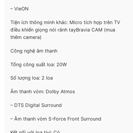
Low Latency Mode (ALLM).
– VieON
Tiện ích thông minh khác: Micro tích hợp trên TV
điều khiển giọng nói rảnh tayBravia CAM (mua
thêm camera)
Công nghệ âm thanh
Tổng công suất loa: 20W
Số lượng loa: 2 loa
Công nghệ âm thanh
Âm thanh vòm: Dolby Atmos
– Google Tivi Sony có hệ thống loa
2.0 kênh
, tổng
– DTS Digital Surround
công suất
20W
cho âm thanh trung thực, sinh
động.
– Âm thanh vòm S-Force Front Surround
– Công nghệ
X-Balanced
với thiết kế loa cân bằng
Kết nối với loa tivi: Có