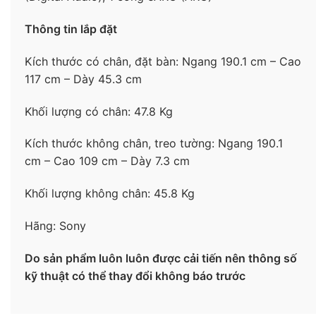
Hệ điều hành
Thông tin lắp đặt
– Tivi Sony cài đặt hệ điều hành
Google TV
có giao
Kích thước có chân, đặt bàn: Ngang 190.1 cm – Cao
diện thiết kế hiện đại, các nội dung được sắp xếp
117 cm – Dày 45.3 cm
hợp lý cho người dùng tiết kiệm thời gian tìm kiếm,
có thêm nhiều thời gian để trải nghiệm.
Khối lượng có chân: 47.8 Kg
– Thư viện ứng dụng đa dạng với YouTube, FPT
Kích thước không chân, treo tường: Ngang 190.1
Play, Galaxy Play (Fim+), Netflix, VieON,… tùy theo
cm – Cao 109 cm – Dày 7.3 cm
nhu cầu của từng cá nhân, bạn có thể tải thêm
nhiều ứng dụng khác để giải trí tiện lợi, thú vị hơn.
Khối lượng không chân: 45.8 Kg
Hãng: Sony
Do sản phẩm luôn luôn được cải tiến nên thông số
kỹ thuật có thể thay đổi không báo trước