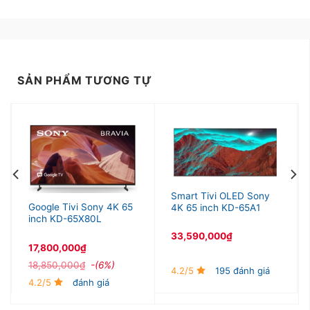
Tiện ích
SẢN PHẨM TƯƠNG TỰ
–
Với micro
tích hợp sẵn Google Tivi và trợ lý ảo
Google Assistant
cho người dùng điều khiển tivi
bằng giọng nói mà không cần sử dụng đến remote.
Smart Tivi OLED Sony
Google Tivi Sony 4K 65
4K 65 inch KD-65A1
inch KD-65X80L
33,590,000
₫
17,800,000
₫
18,850,000
₫
-(6%)
4.2/5
195 đánh giá
4.2/5
đánh giá