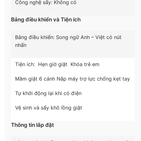
Công nghệ sấy: Không có
Bảng điều khiển và Tiện ích
*Hình ảnh chỉ mang tính chất minh họa
Bảng điều khiển: Song ngữ Anh – Việt có nút
nhấn
Khối lượng giặt 8.5 kg phù hợp với gia đình từ 3 – 5
người
Máy giặt Casper sở hữu gam màu xám sang trọng
Tiện ích:
Hẹn giờ giặt
Khóa trẻ em
hòa hợp với mọi phong cách nội thất từ hiện đại
Mâm giặt 6 cánh
Nắp máy trợ lực chống kẹt tay
cho đến cổ điển. Với khối lượng giặt là
8.5 kg
, máy
đáp ứng tốt nhu cầu giặt giũ của những gia đình có
Tự khởi động lại khi có điện
từ
3 – 5 thành viên
.
Vệ sinh và sấy khô lồng giặt
Thông tin lắp đặt