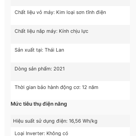
Mâm giặt 6 cánh đánh bật mọi vết bẩn
Chất liệu vỏ máy: Kim loại sơn tĩnh điện
Máy giặt Casper WT-85N68BGA với thiết kế 6 cánh
trên mâm giặt, mang đến khả năng xoay đảo quần
Chất liệu nắp máy: Kính chịu lực
áo đều và mạnh mẽ, kết hợp với hệ thống 3 luồng
nước tác động giúp
đánh bay mọi vết bẩn cứng
đầu, tăng cường hiệu quả giặt giũ
.
Sản xuất tại: Thái Lan
Dòng sản phẩm: 2021
Thời gian bảo hành động cơ: 12 năm
Mức tiêu thụ điện năng
Hiệu suất sử dụng điện:
16,56 Wh/kg
Loại Inverter: Không có