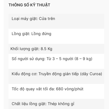
động, quần áo sẽ luôn được ngập trong bột giặt, từ
THÔNG SỐ KỸ THUẬT
đó tăng độ thẩm thấu của chất giặt tẩy vào sâu
trong từng sợi vải để làm sạch tối ưu,
hạn chế việc
Loại máy giặt: Cửa trên
quần áo bị nhăn nhúm và xoắn rối
, tiết kiệm thời
gian là ủi.
Lồng giặt: Lồng đứng
Khối lượng giặt:
8.5 Kg
Số người sử dụng: Từ 3 – 5 người (8 – 9 kg)
Kiểu động cơ: Truyền động gián tiếp (dây Curoa)
Tốc độ quay vắt tối đa: 680 vòng/phút
*Hình ảnh chỉ mang tính chất minh họa
Chất liệu lồng giặt: Thép không gỉ