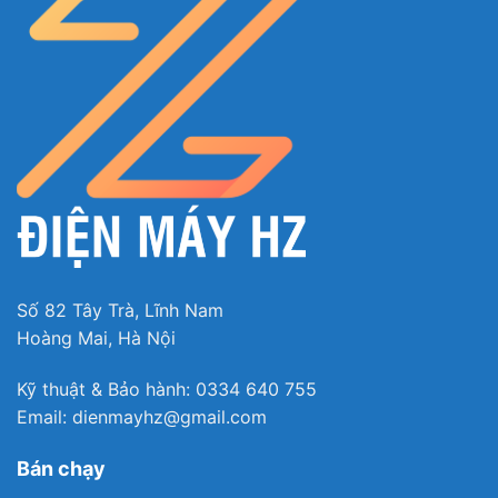
Nhờ tính năng này, gia đình sẽ tiết kiệm đáng kể
các chi phí cho dịch vụ vệ sinh máy giặt. Khi tính
năng được kích hoạt, lồng giặt sẽ tiến hành tự động
vệ sinh và sấy khô sạch sẽ, loại bỏ bụi bẩn, cặn bột
giặt và hơi ẩm còn sót lại bên trong.
Từ đó, trải qua thời gian dài vận hành, lồng giặt
sẽ
không bị ám mùi khó chịu và làm ảnh hưởng đến
khả năng giặt sạch quần áo
, đồng thời nâng cao
tuổi thọ máy.
Số 82 Tây Trà, Lĩnh Nam
Hoàng Mai, Hà Nội
Kỹ thuật & Bảo hành: 0334 640 755
Email: dienmayhz@gmail.com
Bán chạy