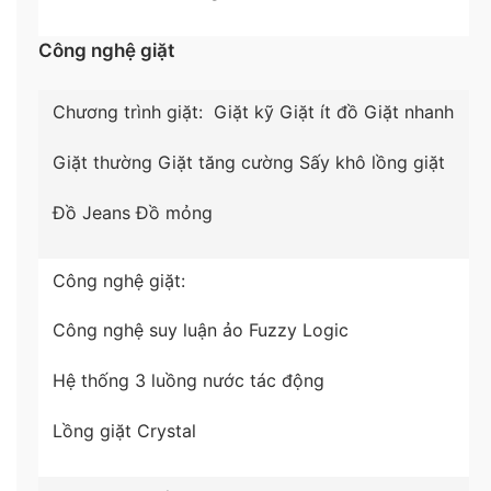
*Hình ảnh chỉ mang tính chất minh họa
Công nghệ giặt
Bảo vệ quần áo bền đẹp với lồng giặt Crystal
Chương trình giặt:
Giặt kỹ
Giặt ít đồ
Giặt nhanh
Bề mặt của máy giặt Casper được thiết kế đặc biệt
với những gờ nổi dạng tinh thể pha lê cùng 2196 lỗ
Giặt thường
Giặt tăng cường
Sấy khô lồng giặt
phun nước giúp quá trình chà xát và giũ quần áo
diễn ra nhẹ nhàng. Hơn nữa, lỗ phun nước có
Đồ Jeans
Đồ mỏng
đường kính siêu nhỏ chỉ 2.4 mm cũng giúp
bảo vệ
quần áo luôn bền đẹp sau nhiều lần giặt
.
Công nghệ giặt:
Công nghệ suy luận ảo Fuzzy Logic
Hệ thống 3 luồng nước tác động
Lồng giặt Crystal