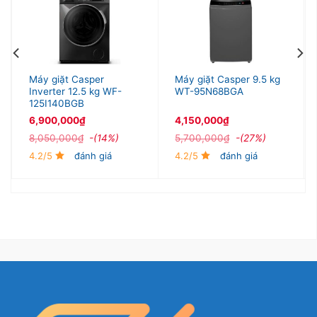
giúp đảm bảo quần áo được làm sạch tốt hơn với
tốc độ quay nhanh, loại bỏ hiệu quả các vết bẩn
cứng đầu.
Máy giặt Casper
Máy giặt Casper 9.5 kg
Inverter 12.5 kg WF-
WT-95N68BGA
125I140BGB
6,900,000
₫
4,150,000
₫
8,050,000
₫
-(14%)
5,700,000
₫
-(27%)
4.2/5
đánh giá
4.2/5
đánh giá
*Hình ảnh chỉ mang tính chất minh họa
Tiết kiệm chi phí với tính năng vệ sinh và sấy khô
lồng giặt