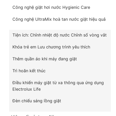
Hơn thế, công nghệ EcoInverter còn giúp bạn giảm
Công nghệ giặt hơi nước Hygienic Care
bớt lo lắng về tiền điện mỗi tháng nhờ khả năng
tiết kiệm 50% lượng điện năng tiêu thụ so với các
Công nghệ UltraMix hoà tan nước giặt hiệu quả
dòng máy giặt trước đây.
Tiện ích:
Chỉnh nhiệt độ nước
Chỉnh số vòng vắt
Khóa trẻ em
Lưu chương trình yêu thích
Thêm quần áo khi máy đang giặt
Trì hoãn kết thúc
Điều khiển máy giặt từ xa thông qua ứng dụng
Electrolux Life
Đèn chiếu sáng lồng giặt
*Hình ảnh chỉ mang tính chất minh họa