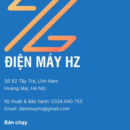
Trình
chơi
Video
00:00
00:34
*Video chỉ mang tính chất minh họa
Công nghệ Autodose giúp tự động phân bổ lượng
Số 82 Tây Trà, Lĩnh Nam
nước giặt và nước xả cần thiết
Hoàng Mai, Hà Nội
Sở hữu công nghệ Autodose nên chiếc máy giặt
Kỹ thuật & Bảo hành: 0334 640 755
này có khả năng tự động phân bổ lượng nước giặt
Email: dienmayhz@gmail.com
và nước xả vải phù hợp cho chu trình được chọn,
dựa trên lượng quần áo cần giặt, độ bẩn, loại/hãng
Bán chạy
chất giặt tẩy,… Nhờ đó mà quần áo được bền lâu