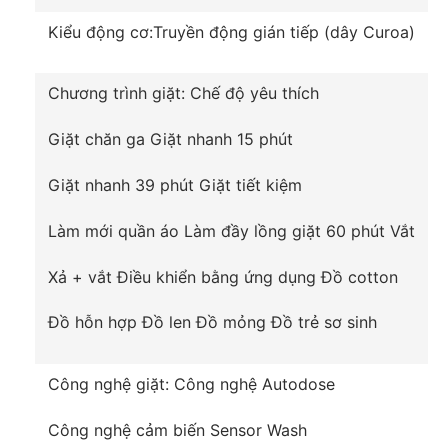
Kiểu động cơ:
Truyền động gián tiếp (dây Curoa)
Chương trình giặt:
Chế độ yêu thích
Giặt chăn ga
Giặt nhanh 15 phút
Giặt nhanh 39 phút
Giặt tiết kiệm
Làm mới quần áo
Làm đầy lồng giặt 60 phút
Vắt
Vận hành ổn định, bền bỉ và tiết kiệm điện
Xả + vắt
Điều khiển bằng ứng dụng
Đồ cotton
nhờ công nghệ EcoInverter
Máy giặt được trang bị công nghệ Eco Inverter có
Đồ hỗn hợp
Đồ len
Đồ mỏng
Đồ trẻ sơ sinh
khả năng vận hành êm ái, bền bỉ mà không gây ra
tiếng động ồn ào. Do vậy bạn không cần lo lắng
Công nghệ giặt:
Công nghệ Autodose
tiếng máy giặt hoạt động ảnh hưởng tới người già
hay trẻ nhỏ trong gia đình.
Công nghệ cảm biến Sensor Wash