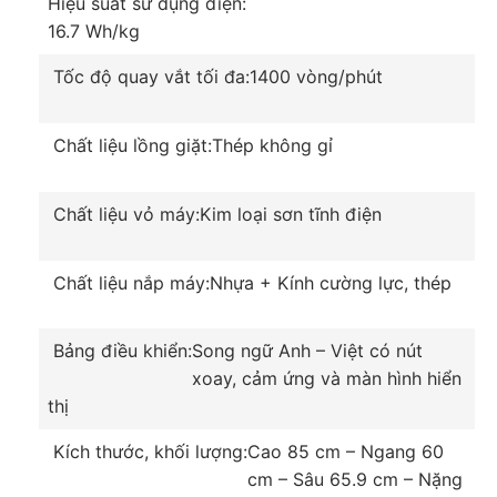
Hiệu suất sử dụng điện:
Tính toán thời gian giặt xả phù hợp thông qua cảm
16.7 Wh/kg
biến Sensor Wash
Công nghệ Sensor Wash giúp nâng cao hiệu quả
Tốc độ quay vắt tối đa:
1400 vòng/phút
làm sạch và giảm 80% cặn chất giặt tẩy nhờ khả
năng nhận biết mức độ bẩn của quần áo trước khi
Chất liệu lồng giặt:
Thép không gỉ
giặt để điều chỉnh thời gian giặt hợp lý. Đồng thời
nhận biết lượng cặn bột giặt sau khi giặt, từ đó đưa
ra số lần xả phù hợp, giúp đồ sạch hoàn toàn.
Chất liệu vỏ máy:
Kim loại sơn tĩnh điện
Chất liệu nắp máy:
Nhựa + Kính cường lực, thép
Bảng điều khiển:
Song ngữ Anh – Việt có nút
xoay, cảm ứng và màn hình hiển
thị
Kích thước, khối lượng:
Cao 85 cm – Ngang 60
cm – Sâu 65.9 cm – Nặng