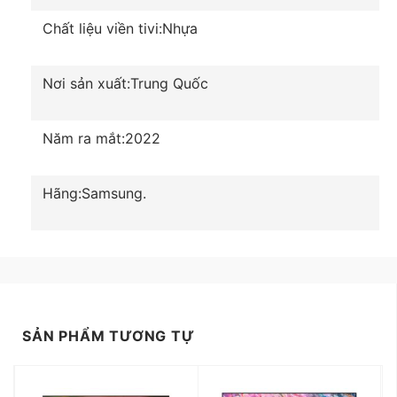
Quantum 4K cho hình ảnh rực rỡ, âm thanh vòm
Chất liệu viền tivi:
Nhựa
sống động, chân thực giúp nâng tầm không gian
sống, đem đến những phút giây giải trí tuyệt vời.
Nơi sản xuất:
Trung Quốc
Năm ra mắt:
2022
Hãng:
Samsung.
SẢN PHẨM TƯƠNG TỰ