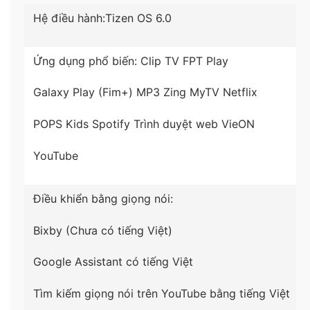
Hệ điều hành:
Tizen OS 6.0
–
Active Voice Amplifier (AVA)
điều chỉnh âm lượng
hội thoại theo điều kiện môi trường bên ngoài giúp
Ứng dụng phổ biến:
Clip TV
FPT Play
bạn tập trung trải nghiệm giải trí mà không bị sao
nhãn bởi tạp âm/tiếng ồn.
Galaxy Play (Fim+)
MP3 Zing
MyTV
Netflix
POPS Kids
Spotify
Trình duyệt web
VieON
YouTube
Điều khiển bằng giọng nói:
Bixby (Chưa có tiếng Việt)
Google Assistant có tiếng Việt
Tìm kiếm giọng nói trên YouTube bằng tiếng Việt
*Hình ảnh chỉ mang tính chất minh họa sản phẩm​