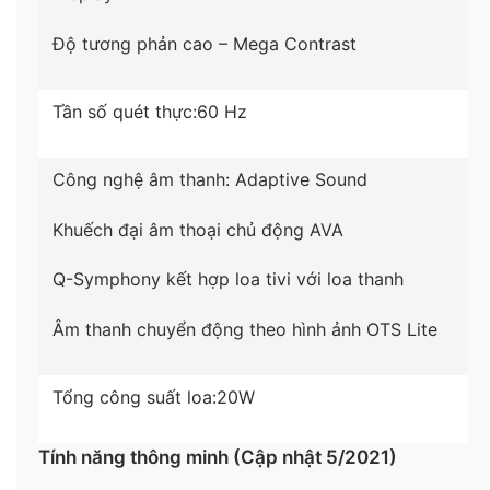
Độ tương phản cao – Mega Contrast
Tần số quét thực:
60 Hz
Công nghệ âm thanh:
Adaptive Sound
Khuếch đại âm thoại chủ động AVA
*Hình ảnh chỉ mang tính chất minh họa sản phẩm​
Q-Symphony kết hợp loa tivi với loa thanh
Công nghệ âm thanh
Âm thanh chuyển động theo hình ảnh OTS Lite
– Tổng công suất loa
20W.
Tổng công suất loa:
20W
– Công nghệ âm thanh chuyển động theo hình
ảnh
Object Tracking Sound (OTS Lite)
mang đến
Tính năng thông minh (Cập nhật 5/2021)
trải nghiệm âm thanh đa chiều sống động, bắt trọn
từng khung hình với độ chân thực cao.