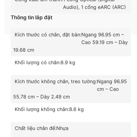
trở nên đơn giản và tiện nghi hơn với điều khiển
Audio), 1 cổng eARC (ARC)
thông minh các thiết bị điện từ xa.
Thông tin lắp đặt
Kích thước có chân, đặt bàn:
Ngang 96.95 cm –
Cao 59.19 cm – Dày
19.68 cm
Khối lượng có chân:
8.9 kg
Kích thước không chân, treo tường:
Ngang 96.95
cm – Cao
55.78 cm – Dày 2.49 cm
*Hình ảnh chỉ mang tính chất minh họa sản phẩm​
Khối lượng không chân:
8.6 kg
Smart Tivi Khung Tranh QLED Samsung 4K 43 inch
QA43LS03B
với thiết kế khung tranh độc đáo, độ
Chất liệu chân đế:
Nhựa
phân giải 4K sắc nét, kết hợp cùng bộ xử lý