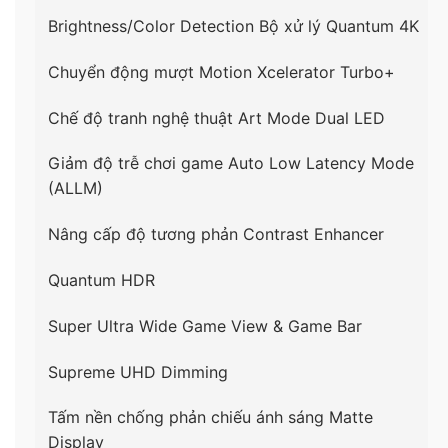
Brightness/Color Detection
Bộ xử lý Quantum 4K
–
Công nghệ Matte Display
tăng trải nghiệm xem
tranh của người dùng với tấm nền chống phản
Chuyển động mượt Motion Xcelerator Turbo+
chiếu ánh sáng cùng màn hình QLED 4K sắc nét,
thích hợp trưng bày kể cả những không gian có
Chế độ tranh nghệ thuật Art Mode
Dual LED
nhiều ánh sáng như phòng triển lãm, phòng tranh,…
Giảm độ trễ chơi game Auto Low Latency Mode
–
Công nghệ Supreme UHD Dimming
tăng
(ALLM)
cường khả năng hiển thị màu sắc và độ tương phản
cho hình ảnh. Đem đến những khung cảnh sắc nét,
Nâng cấp độ tương phản Contrast Enhancer
rực rỡ khiến người xem mãn nhãn, đắm chìm vào
Quantum HDR
trong từng chuyển động.
Super Ultra Wide Game View & Game Bar
–
Công nghệ Motion Xcelerator Turbo+, Auto Low
Latency Mode
cho hình ảnh mượt mà, tránh tình
Supreme UHD Dimming
trạng giật xé hình trên tivi Samsung.
Tấm nền chống phản chiếu ánh sáng Matte
Display