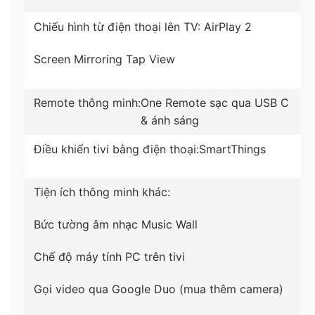
Hệ điều hành
Chiếu hình từ điện thoại lên TV:
AirPlay 2
–
Hệ điều hành Tizen OS 6.0
giao diện thân thiện,
Screen Mirroring
Tap View
dễ sử dụng.
– Tích hợp kho ứng dụng phong phú: Netflix,
Remote thông minh:
One Remote sạc qua USB C
Spotify, Youtube, My TV, Galaxy Play (Fim+), FPT
& ánh sáng
Play, POPS Kids, trình duyệt web,… đáp ứng mọi
Điều khiển tivi bằng điện thoại:
SmartThings
nhu cầu giải trí cho gia đình.
Tiện ích thông minh khác:
Bức tường âm nhạc Music Wall
Chế độ máy tính PC trên tivi
Gọi video qua Google Duo (mua thêm camera)