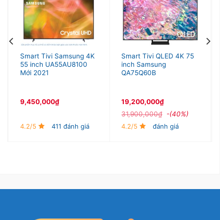
Smart Tivi Samsung 4K
Smart Tivi QLED 4K 75
55 inch UA55AU8100
inch Samsung
Mới 2021
QA75Q60B
9,450,000
₫
19,200,000
₫
31,900,000
₫
-(40%)
4.2/5
411 đánh giá
4.2/5
đánh giá