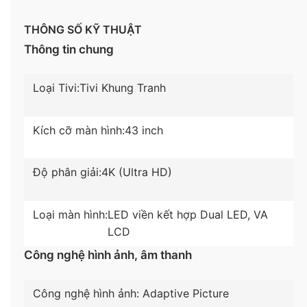
THÔNG SỐ KỸ THUẬT
Thông tin chung
Loại Tivi:
Tivi Khung Tranh
Kích cỡ màn hình:
43 inch
*Hình ảnh chỉ mang tính chất minh họa sản phẩm​
Độ phân giải:
4K (Ultra HD)
Công nghệ hình ảnh
Loại màn hình:
LED viền kết hợp Dual LED, VA
–
Độ phân giải 4K
cho hình ảnh
hiển thị
sống động
LCD
và sắc nét
với hơn
8 triệu điểm ảnh
trên màn hình.
Công nghệ hình ảnh, âm thanh
–
Bộ xử lý Quantum 4K
hỗ trợ xử lý hình ảnh và tinh
chỉnh âm thanh phù hợp với từng khung cảnh, đem
Công nghệ hình ảnh:
Adaptive Picture
đến trải nghiệm
giải trí tuyệt vời cho người xem.