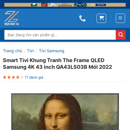
Skip
to
content
Tìm
kiếm:
Trang chủ
Tivi
Tivi Samsung
/
/
Smart Tivi Khung Tranh The Frame QLED
Samsung 4K 43 inch QA43LS03B Mới 2022
71 đánh giá