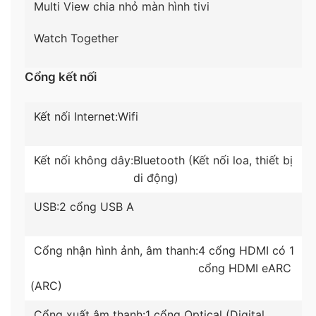
Multi View chia nhỏ màn hình tivi
Watch Together
*Hình ảnh chỉ mang tính chất minh họa sản phẩm​
Cổng kết nối
Tiện ích
–
Tìm kiếm bằng giọng nói tiếng Việ
t trên
Kết nối Internet:
Wifi
Youtube,
trợ lý ảo Google Assistant
.
Kết nối không dây:
Bluetooth (Kết nối loa, thiết bị
– Dễ dàng chiếu màn hình từ điện thoại lên tivi nhờ
di động)
các kết nối thông qua
AirPlay 2
(iPhone),
Screen
Mirroring
(Android),
Tap View
.
USB:
2 cổng USB A
–
Multi View
cho phép người dùng xem đồng thời
Cổng nhận hình ảnh, âm thanh:
4 cổng HDMI có 1
nội dung từ 2 nguồn khác nhau trên cùng 1 chiếc
cổng HDMI eARC
tivi với
độ phân giải sắc nét 4K.
(ARC)
–
Kết nối thông minh SmartThings
giúp cuộc sống
Cổng xuất âm thanh:
1 cổng Optical (Digital