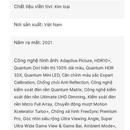
LED, LED, OLED và QLED.
Chất liệu viền tivi:
Kim loại
Nơi sản xuất:
Việt Nam
Năm ra mắt:
2021
Công nghệ hình ảnh:
Adaptive Picture,
HDR10+,
Quantum Dot hiển thị 100% dải màu,
Quantum HDR
32X,
Quantum Mini LED,
Cân chỉnh màu sắc Expert
Calibration,
Chống chói Anti Reflection,
Công nghệ
Xem hình ảnh chuẩn 4K đầy khác biệt nhờ bộ xử
kiểm soát đèn nền Quantum Matrix,
Công nghệ kiểm
lý Neo Quantum 4K AI 16 nơ-ron
soát đèn nền Ultimate UHD Dimming,
Kiểm soát đèn
Với công nghệ học sâu của Samsung, hình ảnh
nền Micro Full Array,
Chuyển động mượt Motion
được tinh chỉnh theo điều kiện xem, nâng cấp hình
Xcelerator Turbo+,
Chống xé hình FreeSync Premium
ảnh chi tiết bằng trí tuệ nhân tạo AI đựa trên dữ liệu
Pro,
Góc nhìn siêu rộng Ultra Viewing Angle,
Super
trực quan từ 16 hệ thống đa nơ-ron tái hiện các
Ultra Wide Game View & Game Bar,
Ambient Mode+,