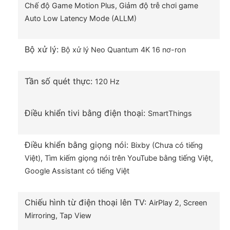
khung hình với độ phân giải gần chuẩn 4K kể cả với
Chế độ Game Motion Plus,
Giảm độ trễ chơi game
nguồn dữ liệu đầu vào chất lượng thấp, cho bạn
Auto Low Latency Mode (ALLM)
trải nghiệm chất lượng hình ảnh hoàn mỹ, chân thật
nhất.
Bộ xử lý:
Bộ xử lý Neo Quantum 4K 16 nơ-ron
Tần số quét thực:
120 Hz
Điều khiển tivi bằng điện thoại:
SmartThings
Điều khiển bằng giọng nói:
Bixby (Chưa có tiếng
Việt),
Tìm kiếm giọng nói trên YouTube bằng tiếng Việt,
Google Assistant có tiếng Việt
Tận hưởng khung hình với dải màu rực rỡ và độ
Chiếu hình từ điện thoại lên TV:
tương phản ấn tượng nhờ công nghệ Quantum
AirPlay 2,
Screen
HDR 2000 nits, HDR10+
Mirroring
, Tap View