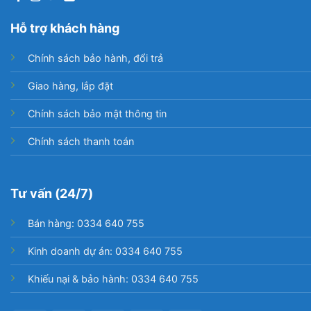
– Super Ultrawide GameView & Game Bar: Mang
đến góc nhìn rộng hơn nhờ hỗ trợ các tùy chọn
Hỗ trợ khách hàng
khung hình 21:9 và 32:9, thiết kế. Menu Game bar
chuyên dụng cho người chơi thiết lập các thông số
Chính sách bảo hành, đổi trả
từ tỉ lệ khung hình, FPS, HDR đến kiểm tra độ trễ
Giao hàng, lắp đặt
đầu vào dễ dàng.
Chính sách bảo mật thông tin
– FreeSync Premium Pro: Công nghệ đã được
chứng nhận có khả năng giảm đáng kể giật hình, xé
Chính sách thanh toán
hình cho hiệu năng trải nghiệm game siêu mượt,
hình ảnh HDR trung thực, độ trễ thấp, giúp bạn
Tư vấn (24/7)
chinh phục mọi tựa game.
Bán hàng: 0334 640 755
Kinh doanh dự án: 0334 640 755
Khiếu nại & bảo hành: 0334 640 755