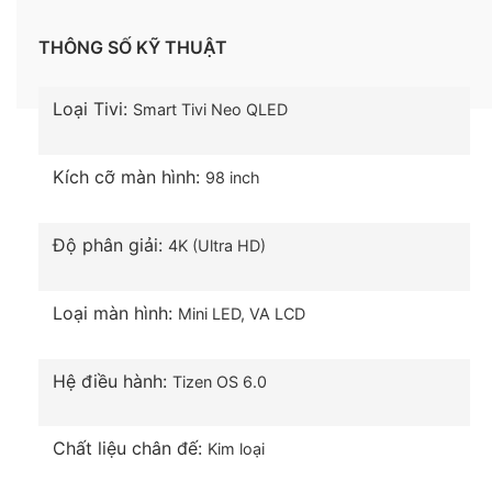
THÔNG SỐ KỸ THUẬT
Loại Tivi:
Smart Tivi Neo QLED
Kích cỡ màn hình:
98 inch
Độ phân giải:
4K (Ultra HD)
Hiển thị sắc đen sâu thẳm, sắc trắng thuần khiết
với công nghệ Quantum Matrix, Micro Full Array
Loại màn hình:
Mini LED
,
VA LCD
Công nghệ ma trận lượng tử có khả năng kiểm soát
chuẩn xác đến từng lượng tử đèn nền Mini LED
phối hợp cùng Micro Full Array điều chỉnh độ sáng
Hệ điều hành:
Tizen OS 6.0
màn hình tối ưu, cho tivi truyền tải trọn vẹn các chi
tiết sắc nét, sinh động.
Chất liệu chân đế:
Kim loại
Xem thêm: Mini LED là gì? Sự khác biệt giữa Mini