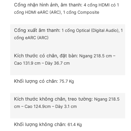
Cổng nhận hình ảnh, âm thanh:
4 cổng HDMI có 1
Mang đến hình ảnh đẹp nhất từ bất kỳ góc nhìn
cổng HDMI eARC (ARC), 1 cổng Composite
nào nhờ công nghệ Ultra Viewing Angle
Công nghệ này giúp giảm thiểu sự rò rỉ ánh sáng
Cổng xuất âm thanh:
1 cổng Optical (Digital Audio), 1
tối đa thông qua việc tập trung và phân bố đều ánh
cổng eARC (ARC)
sáng khắp màn hình cho bạn trải nghiệm xem phim
trọn vẹn từ mọi vị trí trong phòng.
Kích thước có chân, đặt bàn:
Ngang 218.5 cm –
Cao 131.9 cm – Dày 36.7 cm
Khối lượng có chân:
75.7 Kg
Kích thước không chân, treo tường:
Ngang 218.5
cm – Cao 124.9cm – Dày 3.1 cm
Khối lượng không chân:
61.4 Kg