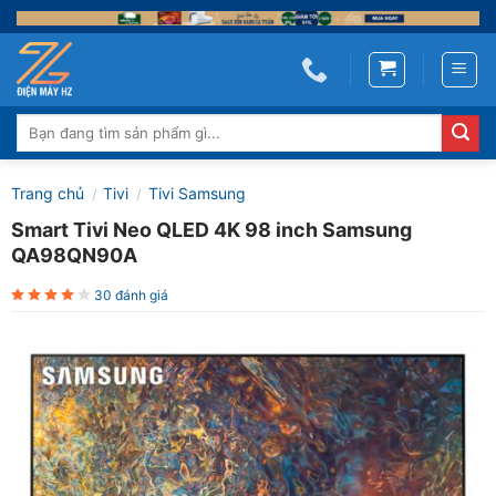
Skip
to
content
Tìm
kiếm:
Trang chủ
Tivi
Tivi Samsung
/
/
Smart Tivi Neo QLED 4K 98 inch Samsung
QA98QN90A
30 đánh giá