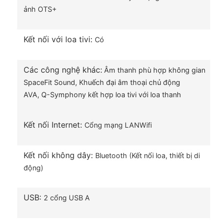
ảnh OTS+
ánh đèn, ánh nắng gây xao nhãng, chống chói
mạnh mẽ, giúp bạn đắm chìm trong nội dung trải
nghiệm mọi lúc.
Kết nối với loa tivi:
Có
– Adaptive Picture: Với khả năng thay đổi độ sáng
Các công nghệ khác:
Âm thanh phù hợp không gian
màn hình theo độ sáng môi trường tự động cung
SpaceFit Sound,
Khuếch đại âm thoại chủ động
cấp hình ảnh chất lượng đồng nhất bất kể ngày –
AVA,
Q-Symphony kết hợp loa tivi với loa thanh
đêm.
Kết nối Internet:
Cổng mạng LAN
Wifi
Kết nối không dây:
Bluetooth (Kết nối loa, thiết bị di
động)
USB:
2 cổng USB A