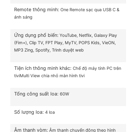
Tivi Samsung tái tạo chính xác từng sắc thái trong
cảnh quay, những chi tiết ẩn chân thật, kết hợp
Remote thông minh:
One Remote sạc qua USB C &
công nghệ chấm lượng tử QLED hiển thị 100% dải
ánh sáng
màu cho màu sắc cuộc sống phủ đầy tầm mắt bạn,
nội dung thể hiện đẹp mắt, tự nhiên.
Ứng dụng phổ biến:
YouTube,
Netflix,
Galaxy Play
(Fim+),
Clip TV,
FPT Play,
MyTV,
POPS Kids,
VieON,
MP3 Zing,
Spotify,
Trình duyệt web
Tiện ích thông minh khác:
Chế độ máy tính PC trên
tivi
Multi View chia nhỏ màn hình tivi
Tổng công suất loa:
60W
Số lượng loa:
4 loa
Màn hình sáng đẹp, giảm độ chói với nhiều công
nghệ hiện đại
Âm thanh vòm:
Âm thanh chuyển động theo hình
– Anti Reflection: Loại bỏ ánh sáng môi trường như