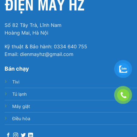
Số 82 Tây Trà, Lĩnh Nam
Hoàng Mai, Hà Nội
Kỹ thuật & Bảo hành: 0334 640 755
Email: dienmayhz@gmail.com
Bán chạy
Cảnh hành động sắc nét, chơi game mượt mà với
tần số quét 120 Hz, công nghệ Motion Xcelerator
Tivi
Turbo+
Tủ lạnh
Ngoài ra, tivi còn được hỗ trợ nhiều công nghệ, chế
độ chơi game tiện ích khác.
Máy giặt
– Game Motion Plus: Giảm độ nhòe, độ lóa cho các
Điều hòa
cảnh chuyển động mượt, nét hơn.