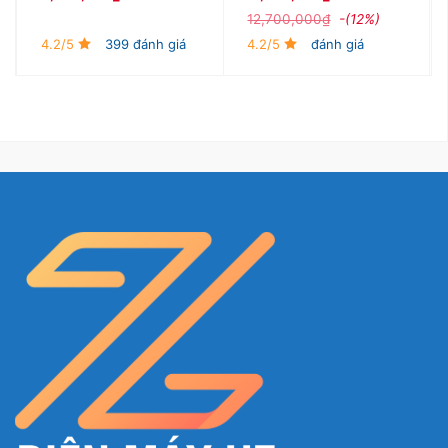
nào.
12,700,000
₫
-(12%)
4.2/5
399 đánh giá
4.2/5
đánh giá
Hiểu rõ các tình tiết trong phim với công
nghệ Active Voice Amplifier (AVA)
Bộ khuếch đại âm thanh chủ động tự động tăng độ
lớn âm đàm thoại so với độ ồn môi trường để bạn
dễ dàng nghe được lời thoại trong phim.